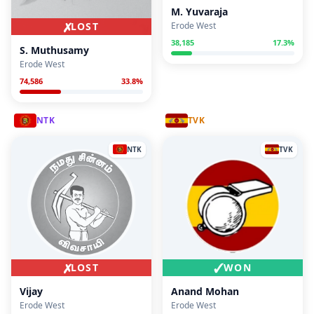
M. Yuvaraja
✗
LOST
Erode West
38,185
17.3
%
S. Muthusamy
Erode West
74,586
33.8
%
NTK
TVK
NTK
TVK
✗
✓
LOST
WON
Vijay
Anand Mohan
Erode West
Erode West