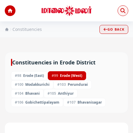
Constituencies
GO BACK
Constituencies in
Erode
District
#
98
Erode (East)
#
99
Erode (West)
#
100
Modakkurichi
#
103
Perundurai
#
104
Bhavani
#
105
Anthiyur
#
106
Gobichettipalayam
#
107
Bhavanisagar