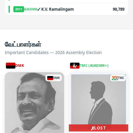
✓
K.V. Ramalingam
90,789
2011
AIADMK
வேட்பாளர்கள்
Important Candidates — 2026 Assembly Election
DMK
TMC (AIADMK+)
DMK
TMC
✗
LOST