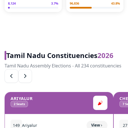
8,124
3.7
%
96,836
43.8
%
Tamil Nadu Constituencies
2026
Tamil Nadu Assembly Elections - All 234 constituencies
ARIYALUR
CH
2
Seats
7
Se
149
Ariyalur
View
27