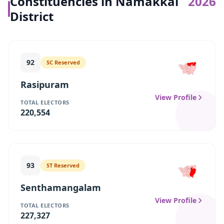
Constituencies in
Namakkal
2026
District
92
SC
Reserved
Rasipuram
View Profile
TOTAL ELECTORS
220,554
93
ST
Reserved
Senthamangalam
View Profile
TOTAL ELECTORS
227,327