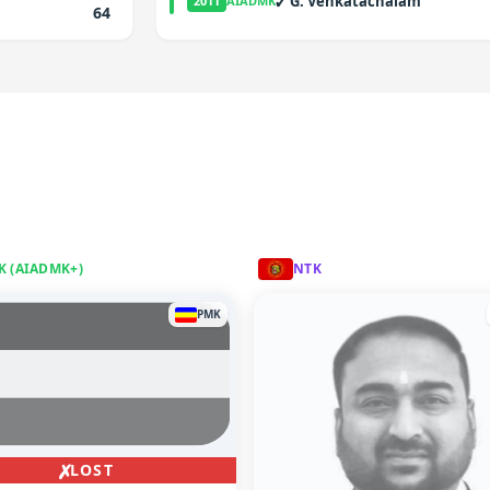
✓
G. Venkatachalam
2011
AIADMK
64
K (AIADMK+)
NTK
PMK
✗
LOST