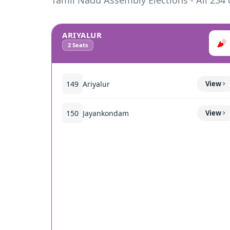
Tamil Nadu Assembly Elections - All 234 
ARIYALUR
2
Seats
149
Ariyalur
View
150
Jayankondam
View