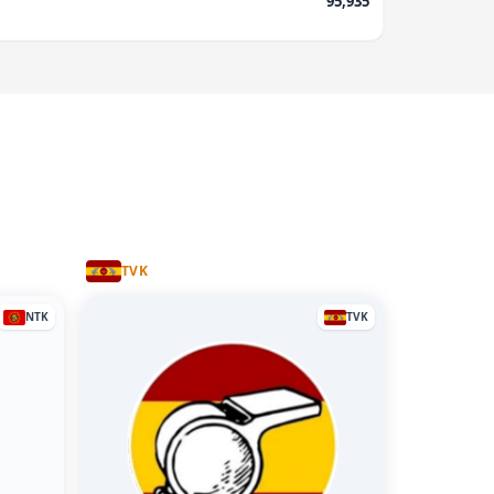
95,935
TVK
NTK
TVK