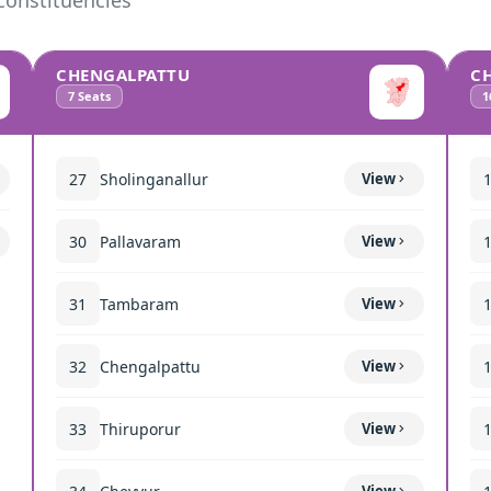
constituencies
CHENGALPATTU
C
7
Seats
1
27
Sholinganallur
View
30
Pallavaram
View
31
Tambaram
View
32
Chengalpattu
View
33
Thiruporur
View
View