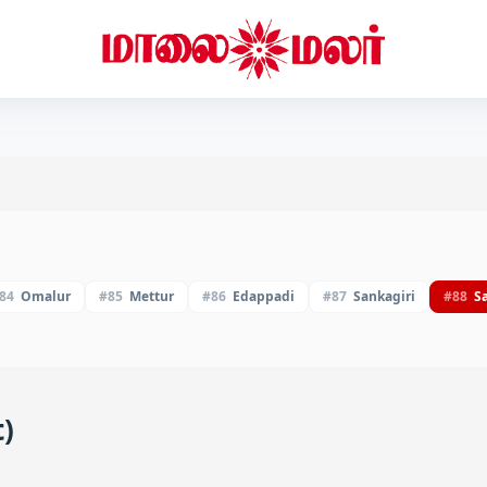
84
Omalur
#
85
Mettur
#
86
Edappadi
#
87
Sankagiri
#
88
S
)