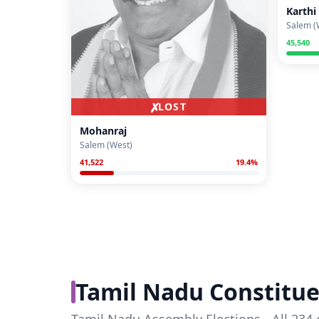
Karthi
Salem (
45,540
✗
LOST
Mohanraj
Salem (West)
41,522
19.4
%
Tamil Nadu Constitue