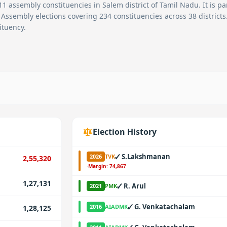
11
assembly constituencies in
Salem
district of Tamil Nadu. It is pa
 Assembly elections covering 234 constituencies across 38 districts
ituency.
Election History
✓
S.Lakshmanan
2026
TVK
2,55,320
·
Margin:
74,867
1,27,131
✓
R. Arul
2021
PMK
✓
G. Venkatachalam
2016
AIADMK
1,28,125