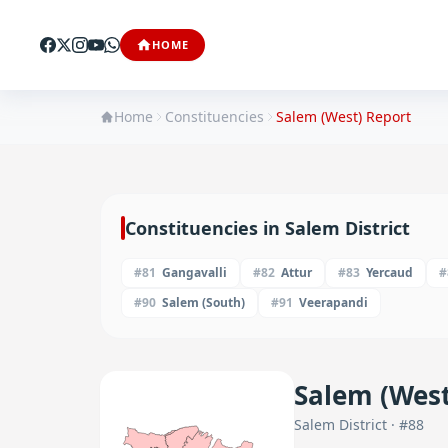
HOME
Home
Constituencies
Salem (West)
Report
Constituencies in
Salem
District
#
81
Gangavalli
#
82
Attur
#
83
Yercaud
#
#
90
Salem (South)
#
91
Veerapandi
Salem (West
Salem
District · #
88