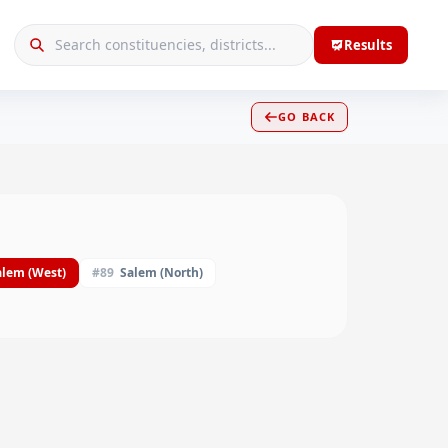
Results
GO BACK
alem (West)
#
89
Salem (North)