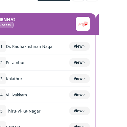
HENNAI
COIMBATO
6
Seats
10
Seats
11
Dr. Radhakrishnan Nagar
View
111
Mettup
12
Perambur
View
116
Sulur
13
Kolathur
View
117
Kavun
14
Villivakkam
View
118
Coimba
15
Thiru-Vi-Ka-Nagar
View
119
Thond
View