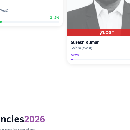
West)
21.3
%
✗
LOST
Suresh Kumar
Salem (West)
6,820
ncies
2026