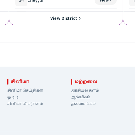
34
Cheyyur
35
Madurantakam
View
View District
சினிமா
மற்றவை
சினிமா செய்திகள்
அரசியல் களம்
ஓ.டி.டி.
ஆன்மிகம்
சினிமா விமர்சனம்
தலையங்கம்