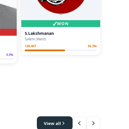
✓
WON
S.Lakshmanan
Salem (West)
120,407
56.2
%
3.2
%
View all