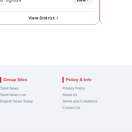
16
Egmore
120
Coimba
17
Royapuram
View
121
Singan
View District
18
Harbour
View
122
Kinath
19
Chepauk-Thiruvallikeni
View
123
Pollach
20
Thousand Lights
View
124
Valpara
Group Sites
Policy & Info
21
Anna Nagar
View
Tamil News
Privacy Policy
Tamil News Live
About Us
22
Virugampakkam
View
English News Today
Terms and Conditions
Contact Us
23
Saidapet
View