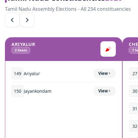
Tamil Nadu Assembly Elections - All 234 constituencies
ARIYALUR
CH
2
Seats
7
Se
149
Ariyalur
View
27
150
Jayankondam
View
30
31
32