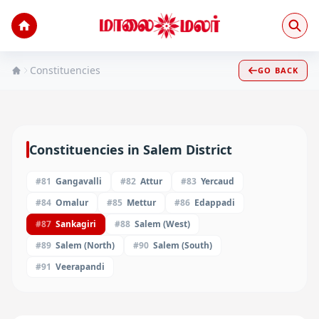
Constituencies
GO BACK
Constituencies in
Salem
District
#
81
Gangavalli
#
82
Attur
#
83
Yercaud
#
84
Omalur
#
85
Mettur
#
86
Edappadi
#
87
Sankagiri
#
88
Salem (West)
#
89
Salem (North)
#
90
Salem (South)
#
91
Veerapandi