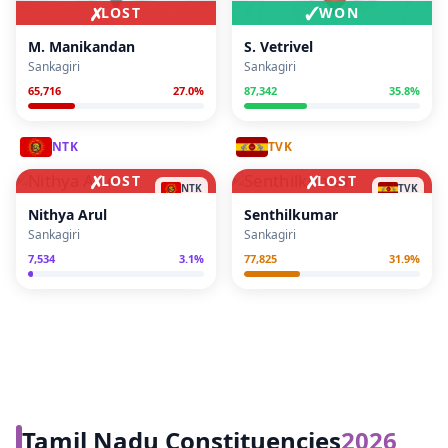
✗
✓
LOST
WON
M. Manikandan
S. Vetrivel
Sankagiri
Sankagiri
65,716
27.0
%
87,342
35.8
%
NTK
TVK
✗
✗
LOST
LOST
NTK
TVK
Nithya Arul
Senthilkumar
Sankagiri
Sankagiri
7,534
3.1
%
77,825
31.9
%
Tamil Nadu Constituencies
2026