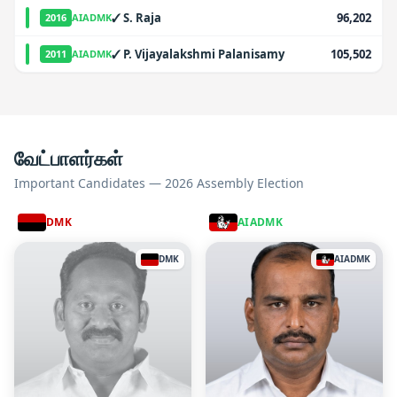
✓
S. Raja
96,202
2016
AIADMK
✓
P. Vijayalakshmi Palanisamy
105,502
2011
AIADMK
வேட்பாளர்கள்
Important Candidates — 2026 Assembly Election
DMK
AIADMK
DMK
AIADMK