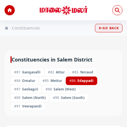
Constituencies
GO BACK
Constituencies in
Salem
District
#
81
Gangavalli
#
82
Attur
#
83
Yercaud
#
84
Omalur
#
85
Mettur
#
86
Edappadi
#
87
Sankagiri
#
88
Salem (West)
#
89
Salem (North)
#
90
Salem (South)
#
91
Veerapandi