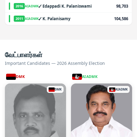
✓
Edappadi K. Palaniswami
98,703
2016
AIADMK
✓
K. Palanisamy
104,586
2011
AIADMK
வேட்பாளர்கள்
Important Candidates — 2026 Assembly Election
DMK
AIADMK
DMK
AIADMK