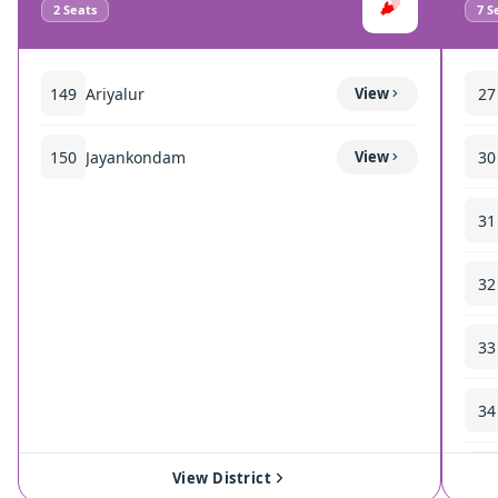
2
Seats
7
Se
149
Ariyalur
View
27
150
Jayankondam
View
30
31
32
33
34
35
View District