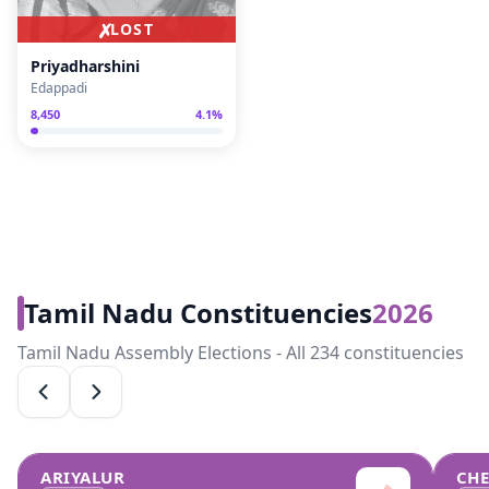
✗
LOST
Priyadharshini
Edappadi
8,450
4.1
%
Tamil Nadu Constituencies
2026
Tamil Nadu Assembly Elections - All 234 constituencies
ARIYALUR
CH