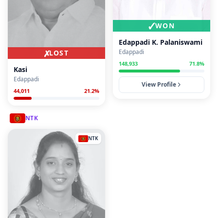
✓
WON
Edappadi K. Palaniswami
✗
Edappadi
LOST
148,933
71.8
%
Kasi
Edappadi
View Profile
44,011
21.2
%
NTK
NTK