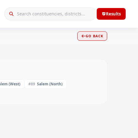
Results
GO BACK
alem (West)
#
89
Salem (North)