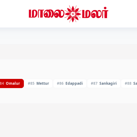
84
Omalur
#
85
Mettur
#
86
Edappadi
#
87
Sankagiri
#
88
S