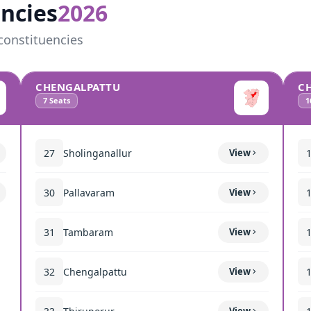
ncies
2026
constituencies
CHENGALPATTU
C
7
Seats
1
27
Sholinganallur
View
30
Pallavaram
View
31
Tambaram
View
32
Chengalpattu
View
View