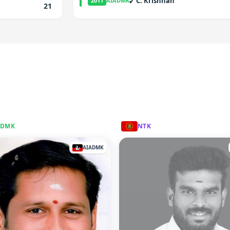
✓
C. Krishnan
2011
AIADMK
21
ADMK
NTK
AIADMK