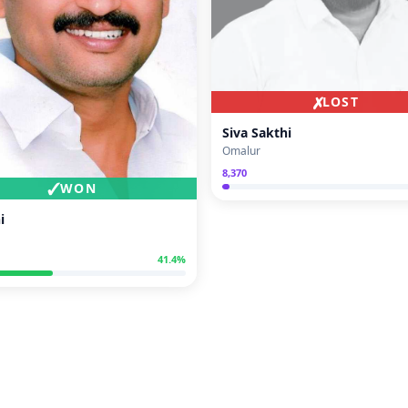
✗
LOST
Siva Sakthi
Omalur
8,370
✓
WON
i
41.4
%