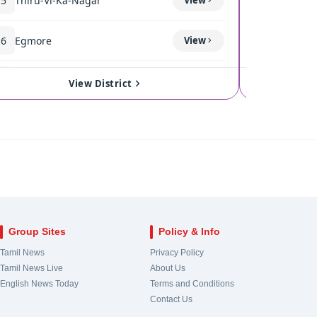
15
Thiru-Vi-Ka-Nagar
119
Thond
16
Egmore
View
120
Coimba
17
Royapuram
View
121
Singan
View District
18
Harbour
View
122
Kinath
19
Chepauk-Thiruvallikeni
View
123
Pollach
20
Thousand Lights
View
124
Valpara
Group Sites
Policy & Info
21
Anna Nagar
View
Tamil News
Privacy Policy
Tamil News Live
About Us
22
Virugampakkam
View
English News Today
Terms and Conditions
Contact Us