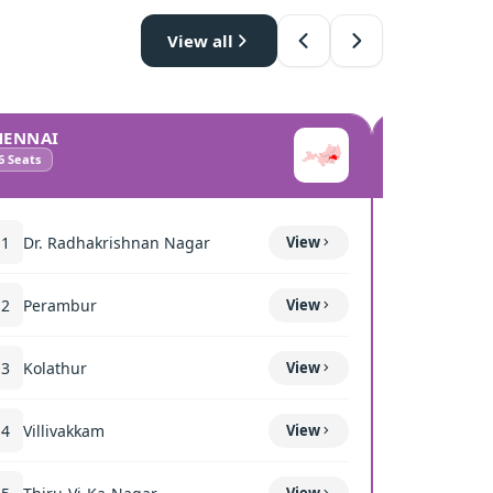
View all
HENNAI
COIMBATO
6
Seats
10
Seats
11
Dr. Radhakrishnan Nagar
View
111
Mettup
12
Perambur
View
116
Sulur
13
Kolathur
View
117
Kavun
14
Villivakkam
View
118
Coimba
View