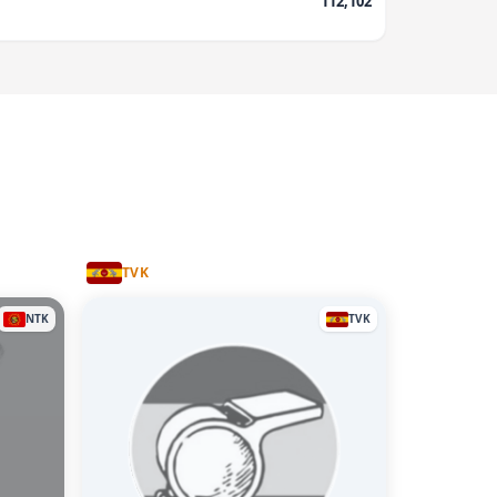
112,102
TVK
NTK
TVK