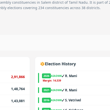
embly constituencies in
Salem
district of Tamil Nadu. It is part of
bly elections covering 234 constituencies across 38 districts.
Election History
✓
R. Mani
2026
AIADMK
2,91,866
·
Margin:
14,539
1,48,764
✓
R. Mani
2021
AIADMK
✓
S. Vetrivel
2016
AIADMK
1,43,081