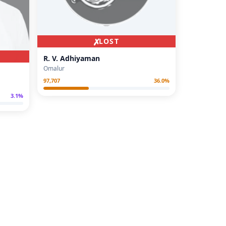
✗
LOST
R. V. Adhiyaman
Omalur
97,707
36.0
%
3.1
%