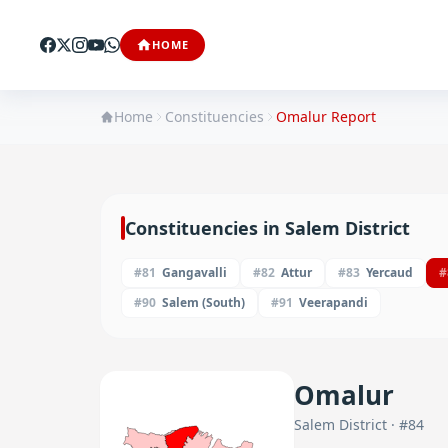
HOME
Home
Constituencies
Omalur
Report
Constituencies in
Salem
District
#
81
Gangavalli
#
82
Attur
#
83
Yercaud
#
#
90
Salem (South)
#
91
Veerapandi
Omalur
Salem
District · #
84