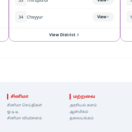
33
Thiruporur
34
Cheyyur
View
35
Madurantakam
View
View District
சினிமா
மற்றவை
சினிமா செய்திகள்
அரசியல் களம்
ஓ.டி.டி.
ஆன்மிகம்
சினிமா விமர்சனம்
தலையங்கம்