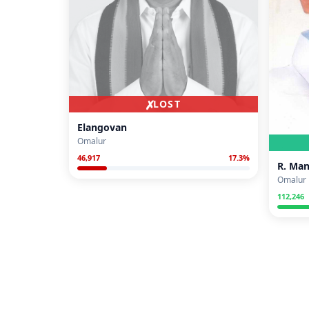
✗
LOST
Elangovan
Omalur
46,917
17.3
%
R. Man
Omalur
112,246