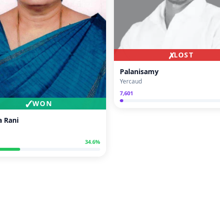
✗
LOST
Palanisamy
Yercaud
7,601
✓
WON
a Rani
34.6
%