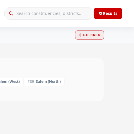
Results
GO BACK
alem (West)
#
89
Salem (North)