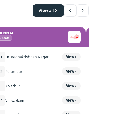
View all
HENNAI
COIMBATO
6
Seats
10
Seats
11
Dr. Radhakrishnan Nagar
View
111
Mettup
12
Perambur
View
116
Sulur
13
Kolathur
View
117
Kavun
14
Villivakkam
View
118
Coimba