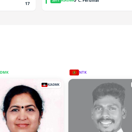
✓
C. Perumal
2011
AIADMK
17
ADMK
NTK
AIADMK