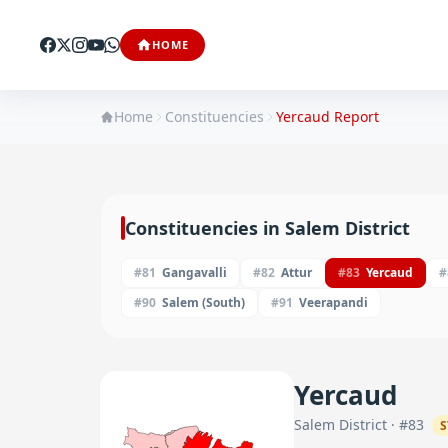
HOME
Home
Constituencies
Yercaud
Report
Constituencies in
Salem
District
#
81
Gangavalli
#
82
Attur
#
83
Yercaud
#
#
90
Salem (South)
#
91
Veerapandi
Yercaud
Salem
District · #
83
S