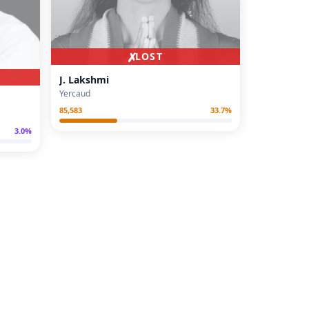
✗
LOST
J. Lakshmi
Yercaud
85,583
33.7
%
3.0
%