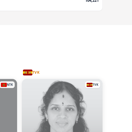
104,221
TVK
NTK
TVK