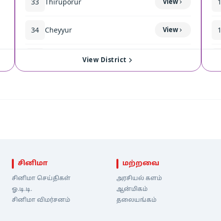
33
Thiruporur
View
34
Cheyyur
View
35
Madurantakam
View
View District
சினிமா
மற்றவை
சினிமா செய்திகள்
அரசியல் களம்
ஓ.டி.டி.
ஆன்மிகம்
சினிமா விமர்சனம்
தலையங்கம்