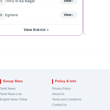
15
Thiru-Vi-Ka-Nagar
View
119
Thond
16
Egmore
View
120
Coimba
17
Royapuram
View
121
Singan
View District
18
Harbour
View
122
Kinath
19
Chepauk-Thiruvallikeni
View
123
Pollach
20
Thousand Lights
View
124
Valpara
Group Sites
Policy & Info
21
Anna Nagar
View
Tamil News
Privacy Policy
Tamil News Live
About Us
22
Virugampakkam
View
English News Today
Terms and Conditions
Contact Us