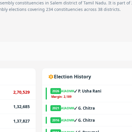
sembly constituencies in
Salem
district of Tamil Nadu. It is part of
bly elections covering 234 constituencies across 38 districts.
Election History
✓
P. Usha Rani
2026
AIADMK
2,70,529
·
Margin:
2,189
1,32,685
✓
G. Chitra
2021
AIADMK
✓
G. Chitra
2016
AIADMK
1,37,827