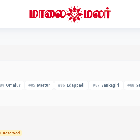
84
Omalur
#
85
Mettur
#
86
Edappadi
#
87
Sankagiri
#
88
S
T
Reserved