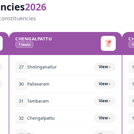
ncies
2026
constituencies
CHENGALPATTU
C
7
Seats
1
27
Sholinganallur
View
30
Pallavaram
View
31
Tambaram
View
32
Chengalpattu
View