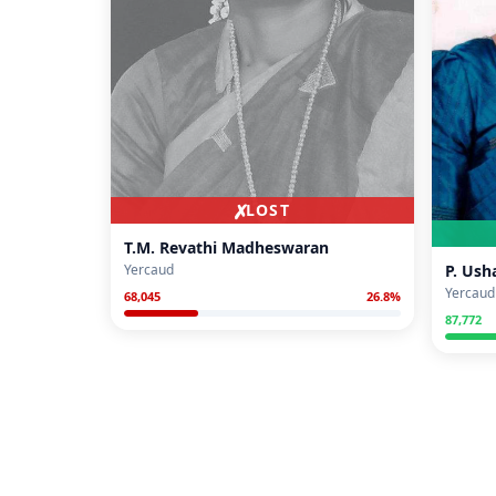
✗
LOST
T.M. Revathi Madheswaran
P. Ush
Yercaud
Yercaud
68,045
26.8
%
87,772