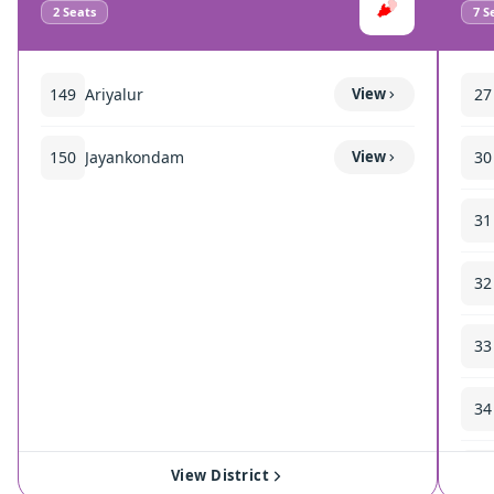
2
Seats
7
Se
149
Ariyalur
View
27
150
Jayankondam
View
30
31
32
33
34
35
View District