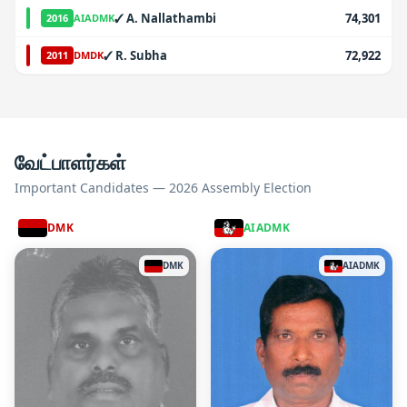
✓
A. Nallathambi
74,301
2016
AIADMK
✓
R. Subha
72,922
2011
DMDK
வேட்பாளர்கள்
Important Candidates — 2026 Assembly Election
DMK
AIADMK
DMK
AIADMK