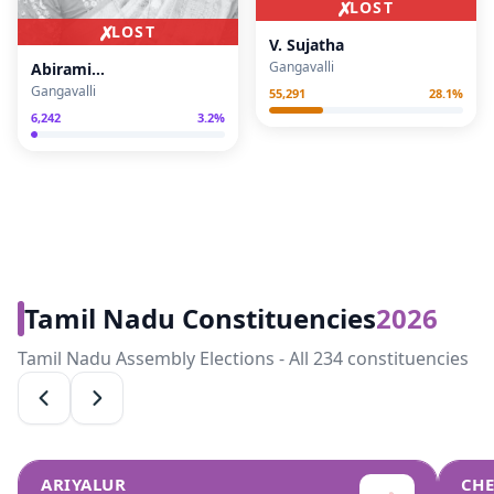
✗
LOST
✗
LOST
V. Sujatha
Gangavalli
Abirami
Neduncheralathan
Gangavalli
55,291
28.1
%
6,242
3.2
%
Tamil Nadu Constituencies
2026
Tamil Nadu Assembly Elections - All 234 constituencies
ARIYALUR
CH