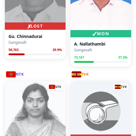
✗
LOST
✓
WON
Gu. Chinnadurai
Gangavalli
A. Nallathambi
58,763
29.9
%
Gangavalli
73,167
37.2
%
NTK
TVK
NTK
TVK