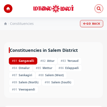
Constituencies
GO BACK
Constituencies in
Salem
District
#
81
Gangavalli
#
82
Attur
#
83
Yercaud
#
84
Omalur
#
85
Mettur
#
86
Edappadi
#
87
Sankagiri
#
88
Salem (West)
#
89
Salem (North)
#
90
Salem (South)
#
91
Veerapandi