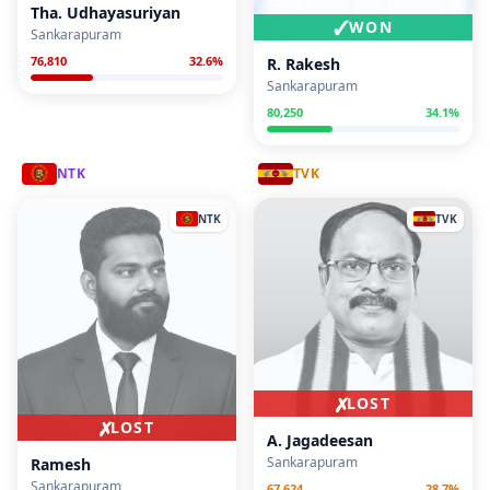
Tha. Udhayasuriyan
✓
WON
Sankarapuram
76,810
32.6
%
R. Rakesh
Sankarapuram
80,250
34.1
%
NTK
TVK
NTK
TVK
✗
LOST
✗
LOST
A. Jagadeesan
Sankarapuram
Ramesh
Sankarapuram
67,624
28.7
%