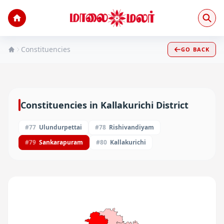
Constituencies
GO BACK
Constituencies in
Kallakurichi
District
#
77
Ulundurpettai
#
78
Rishivandiyam
#
79
Sankarapuram
#
80
Kallakurichi