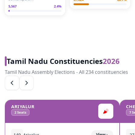
5,567
2.4
%
Tamil Nadu Constituencies
2026
Tamil Nadu Assembly Elections - All 234 constituencies
ARIYALUR
CH
2
Seats
7
Se
149
Ariyalur
View
27