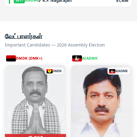
✓
K.P. Nagarajan
81,656
2011
AIADMK
வேட்பாளர்கள்
Important Candidates — 2026 Assembly Election
DMDK (DMK+)
AIADMK
DMDK
AIADMK