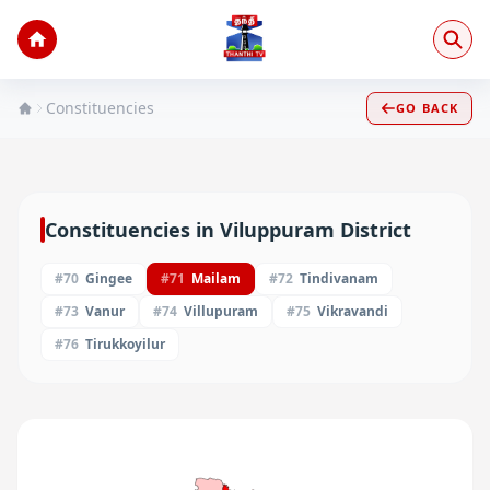
Constituencies
GO BACK
Constituencies in
Viluppuram
District
#
70
Gingee
#
71
Mailam
#
72
Tindivanam
#
73
Vanur
#
74
Villupuram
#
75
Vikravandi
#
76
Tirukkoyilur