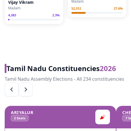
Mailam
Vijay Vikram
Mailam
52,312
27.6
%
4,383
2.3
%
Tamil Nadu Constituencies
2026
Tamil Nadu Assembly Elections - All 234 constituencies
ARIYALUR
CH
2
Seats
7
Se