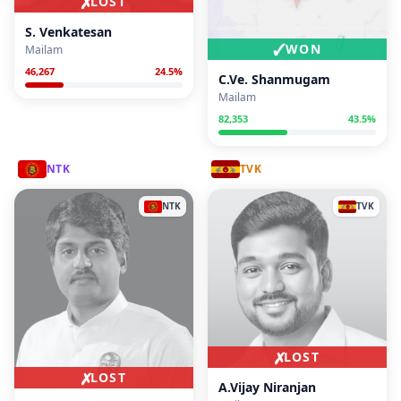
✗
LOST
S. Venkatesan
✓
WON
Mailam
46,267
24.5
%
C.Ve. Shanmugam
Mailam
82,353
43.5
%
NTK
TVK
NTK
TVK
✗
LOST
✗
LOST
A.Vijay Niranjan