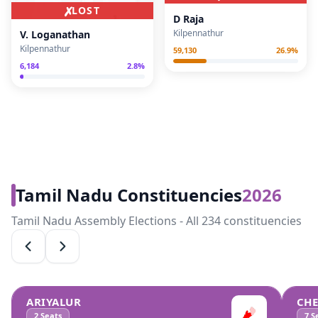
✗
LOST
D Raja
Kilpennathur
V. Loganathan
Kilpennathur
59,130
26.9
%
6,184
2.8
%
Tamil Nadu Constituencies
2026
Tamil Nadu Assembly Elections - All 234 constituencies
ARIYALUR
CH
2
Seats
7
Se