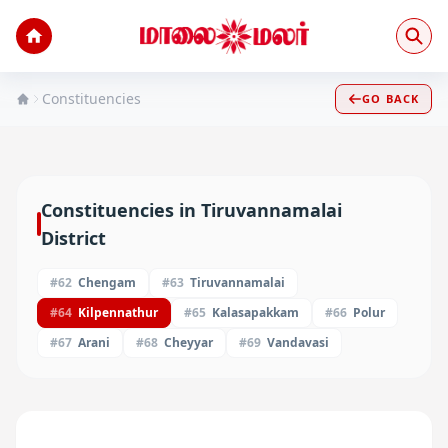
Constituencies
GO BACK
Constituencies in
Tiruvannamalai
District
#
62
Chengam
#
63
Tiruvannamalai
#
64
Kilpennathur
#
65
Kalasapakkam
#
66
Polur
#
67
Arani
#
68
Cheyyar
#
69
Vandavasi