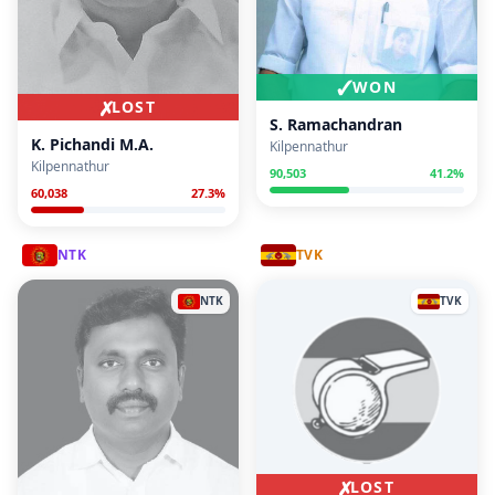
✓
WON
✗
LOST
S. Ramachandran
K. Pichandi M.A.
Kilpennathur
Kilpennathur
90,503
41.2
%
60,038
27.3
%
NTK
TVK
NTK
TVK
✗
LOST