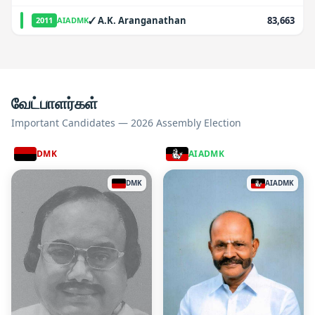
✓
A.K. Aranganathan
83,663
2011
AIADMK
வேட்பாளர்கள்
Important Candidates — 2026 Assembly Election
DMK
AIADMK
DMK
AIADMK