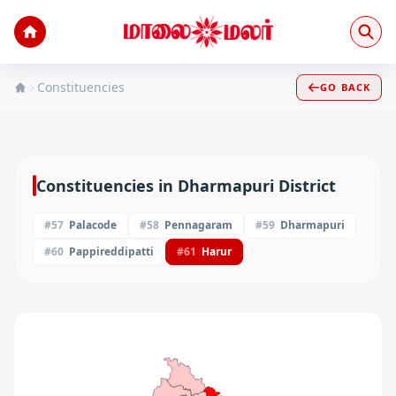
Constituencies
GO BACK
Constituencies in
Dharmapuri
District
#
57
Palacode
#
58
Pennagaram
#
59
Dharmapuri
#
60
Pappireddipatti
#
61
Harur