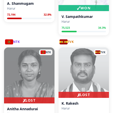
A. Shanmugam
✓
WON
Harur
72,194
32.8
%
V. Sampathkumar
Harur
75,523
34.3
%
NTK
TVK
NTK
TVK
✗
LOST
✗
LOST
K. Rakesh
Harur
Anitha Annadurai