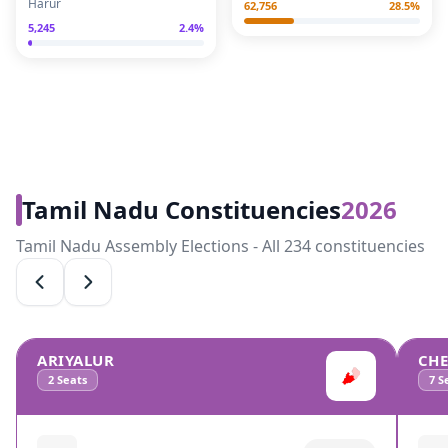
Harur
62,756
28.5
%
5,245
2.4
%
Tamil Nadu Constituencies
2026
Tamil Nadu Assembly Elections - All 234 constituencies
ARIYALUR
CH
2
Seats
7
Se