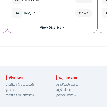
34
Cheyyur
View
35
Madurantakam
View
View District
சினிமா
மற்றவை
சினிமா செய்திகள்
அரசியல் களம்
ஓ.டி.டி.
ஆன்மிகம்
சினிமா விமர்சனம்
தலையங்கம்