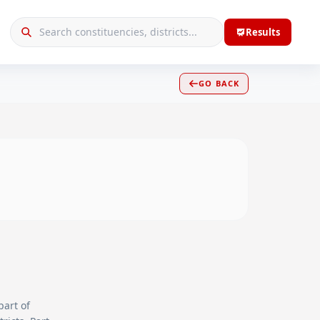
Results
GO BACK
part of