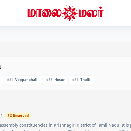
t
#
54
Veppanahalli
#
55
Hosur
#
56
Thalli
51
SC
Reserved
assembly constituencies in
Krishnagiri
district of Tamil Nadu. It is 