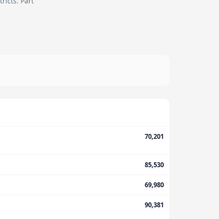
ricts.
Part
70,201
85,530
69,980
90,381