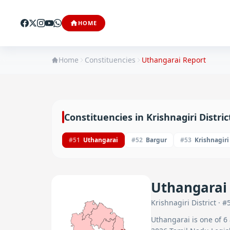
HOME
Home
Constituencies
Uthangarai
Report
Constituencies in
Krishnagiri
Distric
#
51
Uthangarai
#
52
Bargur
#
53
Krishnagiri
Uthangarai
Krishnagiri
District · #
Uthangarai
is one of
6