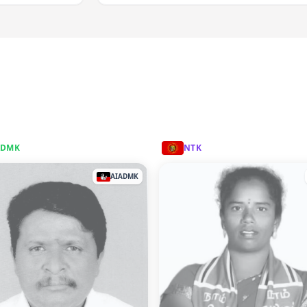
ADMK
NTK
AIADMK