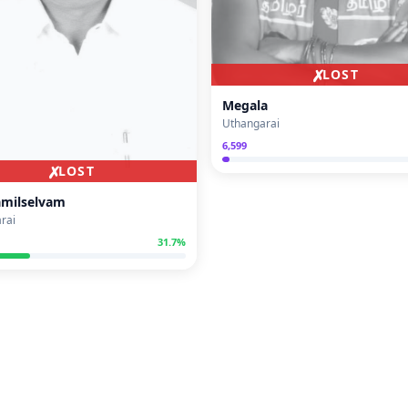
✗
LOST
Megala
Uthangarai
6,599
✗
LOST
amilselvam
rai
31.7
%