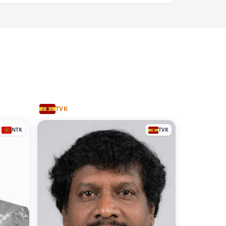
TVK
NTK
TVK