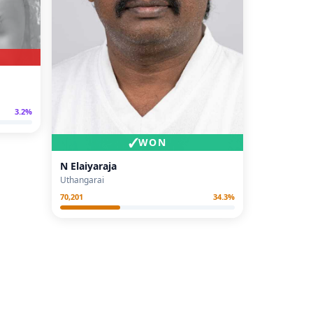
3.2
%
✓
WON
N Elaiyaraja
Uthangarai
70,201
34.3
%