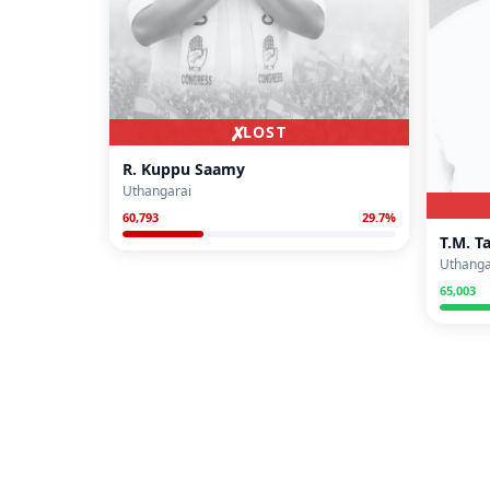
✗
LOST
R. Kuppu Saamy
Uthangarai
60,793
29.7
%
T.M. T
Uthanga
65,003