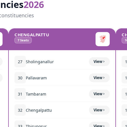
ncies
2026
constituencies
CHENGALPATTU
C
7
Seats
1
27
Sholinganallur
View
30
Pallavaram
View
31
Tambaram
View
32
Chengalpattu
View
33
Thiruporur
View