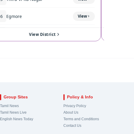
16
Egmore
View
120
Coimba
17
Royapuram
View
121
Singan
View District
18
Harbour
View
122
Kinath
19
Chepauk-Thiruvallikeni
View
123
Pollach
20
Thousand Lights
View
124
Valpara
Group Sites
Policy & Info
21
Anna Nagar
View
Tamil News
Privacy Policy
Tamil News Live
About Us
22
Virugampakkam
View
English News Today
Terms and Conditions
Contact Us