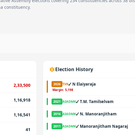
ative Assembly elections covering 234 constituencies across 38 dist
ha constituency.
Election History
✓
N Elaiyaraja
2026
TVK
2,33,500
·
Margin:
5,198
1,16,918
✓
T.M. Tamilselvam
2021
AIADMK
✓
N. Manoranjitham
2016
AIADMK
1,16,541
✓
Manoranjitham Nagaraj
2011
AIADMK
41