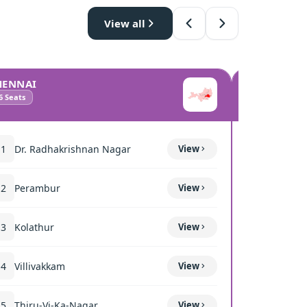
View all
HENNAI
COIMBATO
6
Seats
10
Seats
11
Dr. Radhakrishnan Nagar
View
111
Mettup
12
Perambur
View
116
Sulur
13
Kolathur
View
117
Kavun
14
Villivakkam
View
118
Coimba
15
Thiru-Vi-Ka-Nagar
View
119
Thond