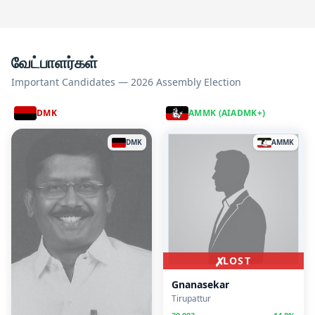
வேட்பாளர்கள்
Important Candidates — 2026 Assembly Election
DMK
AMMK (AIADMK+)
DMK
AMMK
✗
LOST
Gnanasekar
Tirupattur