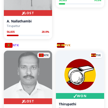
30,003
14.8
%
✗
LOST
A. Nallathambi
Tirupattur
56,835
28.0
%
NTK
TVK
NTK
TVK
✓
WON
✗
LOST
Thirupathi