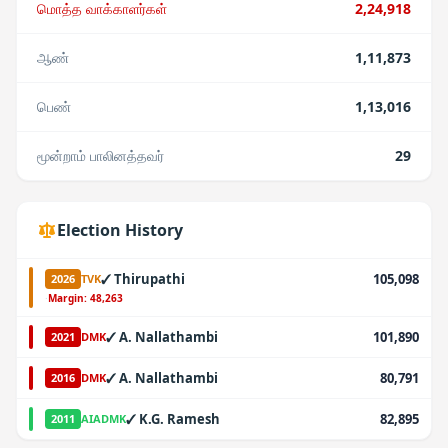
மொத்த வாக்காளர்கள்
2,24,918
ஆண்
1,11,873
பெண்
1,13,016
மூன்றாம் பாலினத்தவர்
29
Election History
✓
Thirupathi
105,098
2026
TVK
·
Margin:
48,263
✓
A. Nallathambi
101,890
2021
DMK
✓
A. Nallathambi
80,791
2016
DMK
✓
K.G. Ramesh
82,895
2011
AIADMK