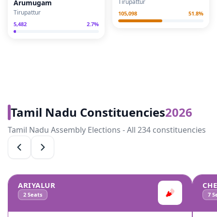
Tirupattur
Arumugam
Tirupattur
105,098
51.8
%
5,482
2.7
%
Tamil Nadu Constituencies
2026
Tamil Nadu Assembly Elections - All 234 constituencies
ARIYALUR
CH
2
Seats
7
Se