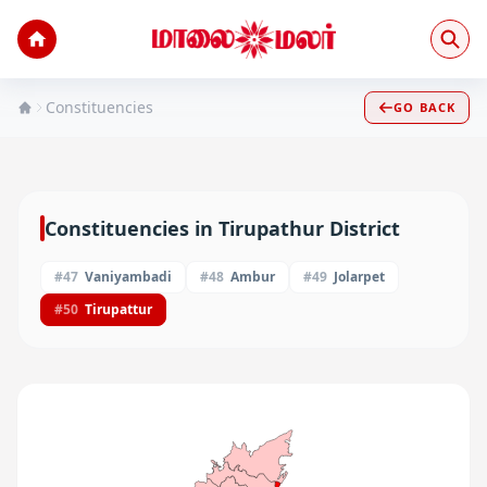
Constituencies
GO BACK
Constituencies in
Tirupathur
District
#
47
Vaniyambadi
#
48
Ambur
#
49
Jolarpet
#
50
Tirupattur