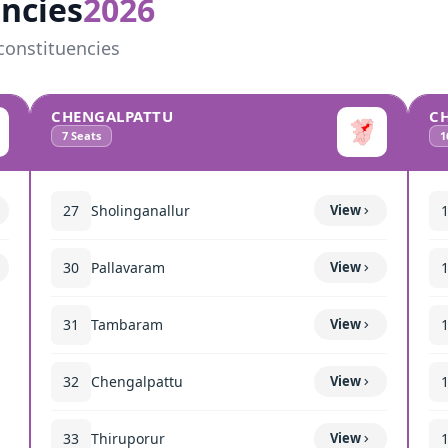
ncies
2026
constituencies
CHENGALPATTU
C
7
Seats
1
27
Sholinganallur
View
30
Pallavaram
View
31
Tambaram
View
32
Chengalpattu
View
33
Thiruporur
View