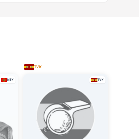
TVK
NTK
TVK