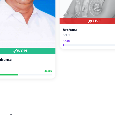
✗
LOST
Archana
Arcot
5,518
✓
WON
Sukumar
46.8
%