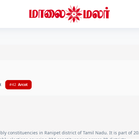
t
#
42
Arcot
ly constituencies in
Ranipet
district of Tamil Nadu. It is part of 2