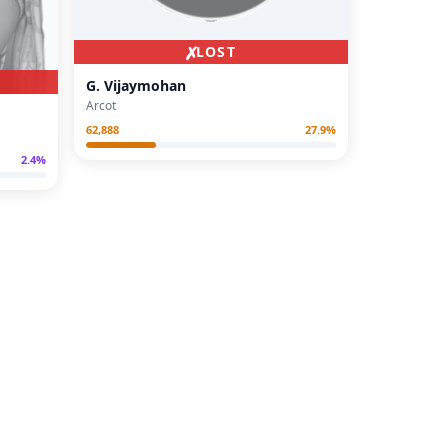
✗
LOST
G. Vijaymohan
Arcot
62,888
27.9
%
2.4
%