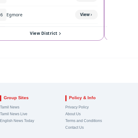
16
Egmore
View
120
Coimba
17
Royapuram
View
121
Singan
View District
18
Harbour
View
122
Kinath
19
Chepauk-Thiruvallikeni
View
123
Pollach
20
Thousand Lights
View
124
Valpara
Group Sites
Policy & Info
21
Anna Nagar
View
Tamil News
Privacy Policy
Tamil News Live
About Us
22
Virugampakkam
View
English News Today
Terms and Conditions
Contact Us
23
Saidapet
View