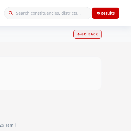
Results
GO BACK
026 Tamil