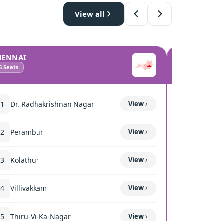
View all
HENNAI
COIMBATO
6
Seats
10
Seats
11
Dr. Radhakrishnan Nagar
View
111
Mettup
12
Perambur
View
116
Sulur
13
Kolathur
View
117
Kavun
14
Villivakkam
View
118
Coimba
15
Thiru-Vi-Ka-Nagar
View
119
Thond