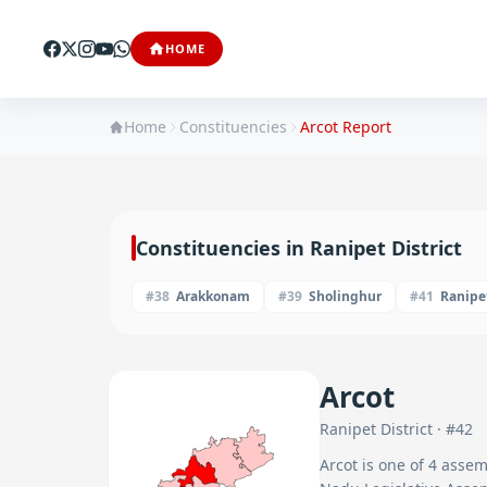
HOME
Home
Constituencies
Arcot
Report
Constituencies in
Ranipet
District
#
38
Arakkonam
#
39
Sholinghur
#
41
Ranipe
Arcot
Ranipet
District · #
42
Arcot
is one of
4
assemb