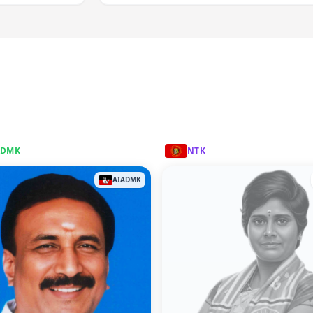
ADMK
NTK
AIADMK