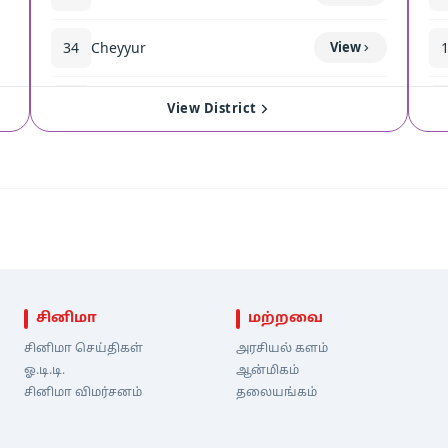
34
Cheyyur
View
35
Madurantakam
View
View District
சினிமா
மற்றவை
சினிமா செய்திகள்
அரசியல் களம்
ஓ.டி.டி.
ஆன்மிகம்
சினிமா விமர்சனம்
தலையங்கம்