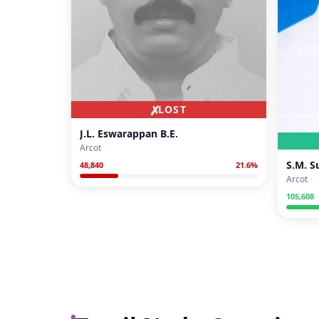
✗
LOST
J.L. Eswarappan B.E.
Arcot
S.M. 
48,840
21.6
%
Arcot
105,608