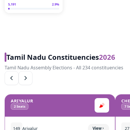
5,191
2.9
%
Tamil Nadu Constituencies
2026
Tamil Nadu Assembly Elections - All 234 constituencies
ARIYALUR
CH
2
Seats
7
Se
149
Ariyalur
View
27