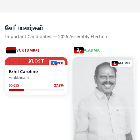
வேட்பாளர்கள்
Important Candidates — 2026 Assembly Election
VCK (DMK+)
AIADMK
✗
LOST
VCK
AIADMK
Ezhil Caroline
Arakkonam
50,655
27.8
%