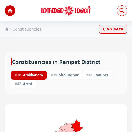
Constituencies
GO BACK
Constituencies in
Ranipet
District
#
38
Arakkonam
#
39
Sholinghur
#
41
Ranipet
#
42
Arcot