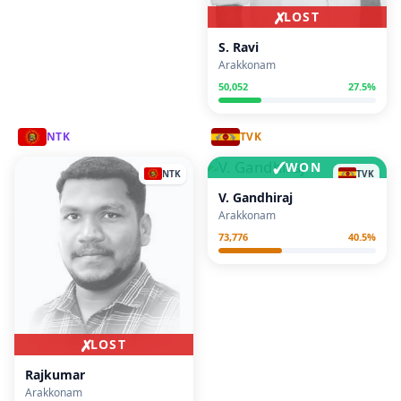
✗
LOST
S. Ravi
Arakkonam
50,052
27.5
%
NTK
TVK
✓
WON
NTK
TVK
V. Gandhiraj
Arakkonam
73,776
40.5
%
✗
LOST
Rajkumar
Arakkonam