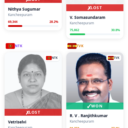
✗
LOST
Nithya Sugumar
Kancheepuram
V. Somasundaram
69,344
28.2
%
Kancheepuram
75,862
30.8
%
NTK
TVK
NTK
TVK
✓
WON
✗
LOST
R. V . Ranjithkumar
Kancheepuram
Vetriselvi
Kancheepuram