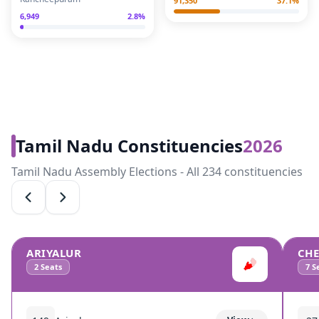
91,350
37.1
%
6,949
2.8
%
Tamil Nadu Constituencies
2026
Tamil Nadu Assembly Elections - All 234 constituencies
ARIYALUR
CH
2
Seats
7
Se