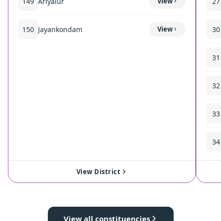
149
Ariyalur
View
27
150
Jayankondam
View
30
31
32
33
34
35
View District
View all constituencies