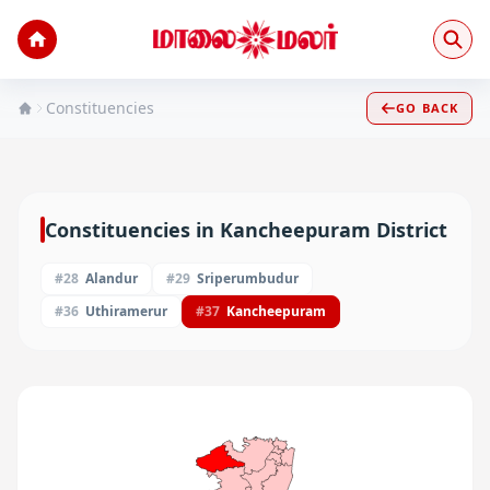
Constituencies
GO BACK
Constituencies in
Kancheepuram
District
#
28
Alandur
#
29
Sriperumbudur
#
36
Uthiramerur
#
37
Kancheepuram