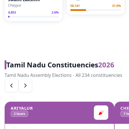
Cheyyur
58,141
31.0
%
4,853
2.6
%
Tamil Nadu Constituencies
2026
Tamil Nadu Assembly Elections - All 234 constituencies
ARIYALUR
CH
2
Seats
7
Se