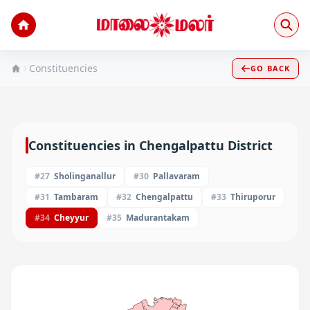
Constituencies
GO BACK
Constituencies in
Chengalpattu
District
#
27
Sholinganallur
#
30
Pallavaram
#
31
Tambaram
#
32
Chengalpattu
#
33
Thiruporur
#
34
Cheyyur
#
35
Madurantakam