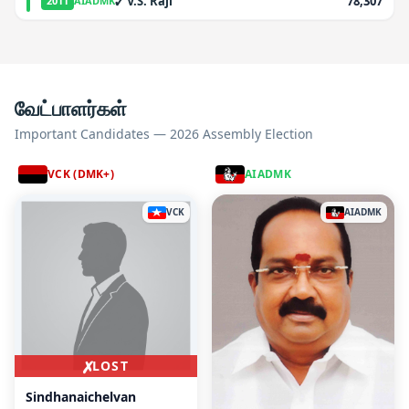
✓
V.S. Raji
78,307
2011
AIADMK
வேட்பாளர்கள்
Important Candidates — 2026 Assembly Election
VCK (DMK+)
AIADMK
VCK
AIADMK
✗
LOST
Sindhanaichelvan