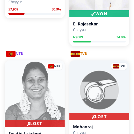
Cheyyur
57,909
30.9
%
✓
WON
E. Rajasekar
Cheyyur
63,809
34.0
%
NTK
TVK
NTK
TVK
✗
LOST
✗
LOST
Mohanraj
Cheyyur
Swathi Lakshmi