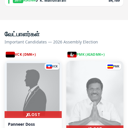
✓
K. Manoharan
84,169
2011
AIADMK
வேட்பாளர்கள்
Important Candidates — 2026 Assembly Election
VCK (DMK+)
PMK (AIADMK+)
VCK
PMK
✗
LOST
Panneer Doss