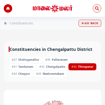
Constituencies
GO BACK
Constituencies in
Chengalpattu
District
#
27
Sholinganallur
#
30
Pallavaram
#
31
Tambaram
#
32
Chengalpattu
#
33
Thiruporur
#
34
Cheyyur
#
35
Madurantakam