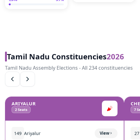
Tamil Nadu Constituencies
2026
Tamil Nadu Assembly Elections - All 234 constituencies
ARIYALUR
CH
2
Seats
7
Se
149
Ariyalur
View
27