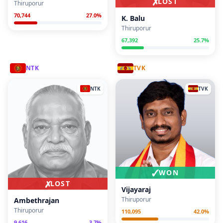
✗
LOST
Thiruporur
70,744
27.0
%
K. Balu
Thiruporur
67,392
25.7
%
NTK
TVK
NTK
TVK
✓
WON
✗
LOST
Vijayaraj
Thiruporur
Ambethrajan
Thiruporur
110,095
42.0
%
9,616
3.7
%