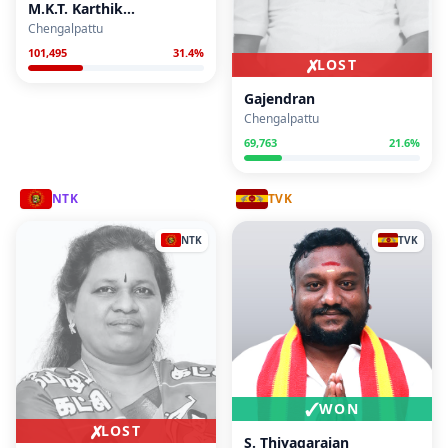
M.K.T. Karthik
Thandapani
Chengalpattu
101,495
31.4
%
✗
LOST
Gajendran
Chengalpattu
69,763
21.6
%
NTK
TVK
NTK
TVK
✓
WON
✗
LOST
S. Thiyagarajan