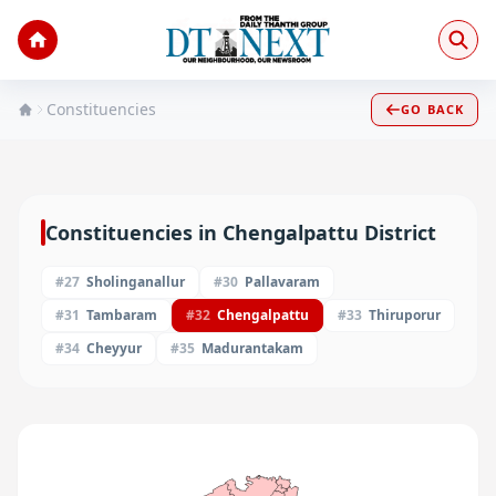
Constituencies
GO BACK
Constituencies in
Chengalpattu
District
#
27
Sholinganallur
#
30
Pallavaram
#
31
Tambaram
#
32
Chengalpattu
#
33
Thiruporur
#
34
Cheyyur
#
35
Madurantakam