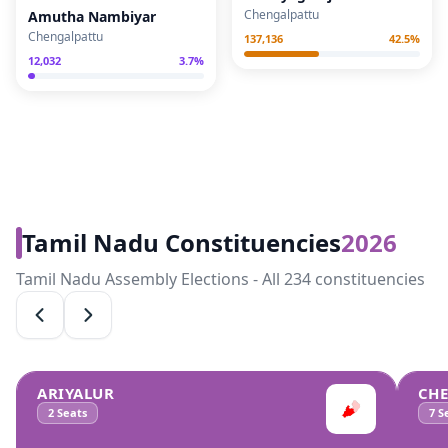
Chengalpattu
Amutha Nambiyar
Chengalpattu
137,136
42.5
%
12,032
3.7
%
Tamil Nadu Constituencies
2026
Tamil Nadu Assembly Elections - All 234 constituencies
ARIYALUR
CH
2
Seats
7
Se