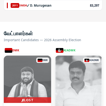
✓
D. Murugesan
83,297
2011
DMDK
வேட்பாளர்கள்
Important Candidates — 2026 Assembly Election
DMK
AIADMK
DMK
AIADMK
✗
LOST