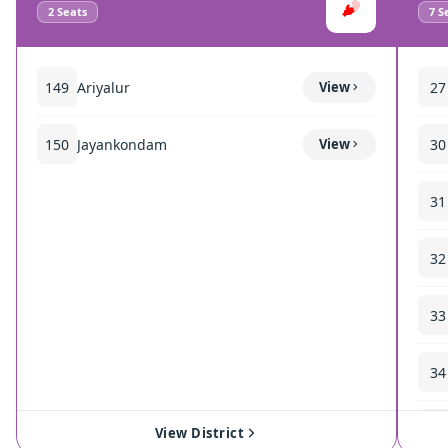
2
Seats
7
Se
149
Ariyalur
View
27
150
Jayankondam
View
30
31
32
33
34
35
View District