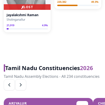
220,382
49.3
%
✗
LOST
Jayalakshmi Raman
Sholinganallur
21,919
4.9
%
Tamil Nadu Constituencies
2026
Tamil Nadu Assembly Elections - All 234 constituencies
ARIYALUR
CH