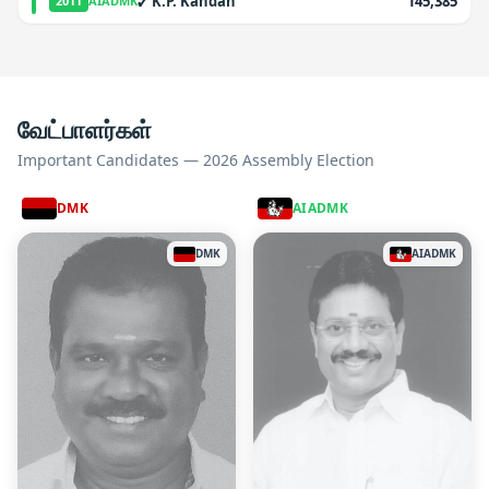
✓
K.P. Kandan
145,385
2011
AIADMK
வேட்பாளர்கள்
Important Candidates — 2026 Assembly Election
DMK
AIADMK
DMK
AIADMK