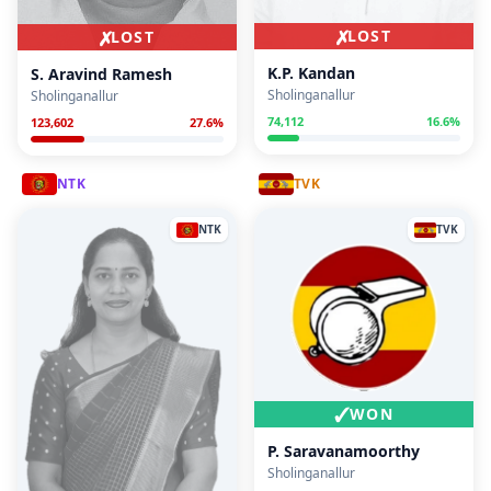
✗
✗
LOST
LOST
K.P. Kandan
S. Aravind Ramesh
Sholinganallur
Sholinganallur
74,112
16.6
%
123,602
27.6
%
NTK
TVK
NTK
TVK
✓
WON
P. Saravanamoorthy
Sholinganallur