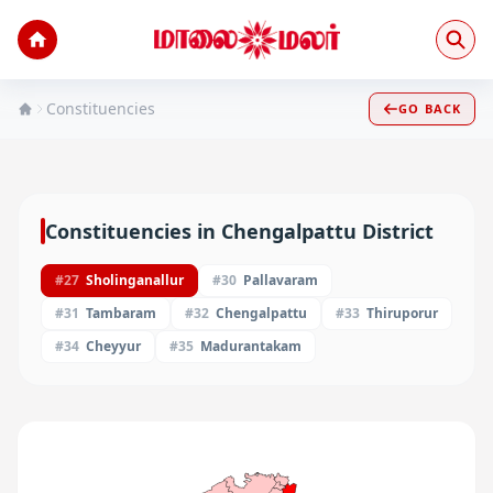
Constituencies
GO BACK
Constituencies in
Chengalpattu
District
#
27
Sholinganallur
#
30
Pallavaram
#
31
Tambaram
#
32
Chengalpattu
#
33
Thiruporur
#
34
Cheyyur
#
35
Madurantakam