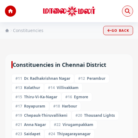
Constituencies
GO BACK
Constituencies in
Chennai
District
#
11
Dr. Radhakrishnan Nagar
#
12
Perambur
#
13
Kolathur
#
14
Villivakkam
#
15
Thiru-Vi-Ka-Nagar
#
16
Egmore
#
17
Royapuram
#
18
Harbour
#
19
Chepauk-Thiruvallikeni
#
20
Thousand Lights
#
21
Anna Nagar
#
22
Virugampakkam
#
23
Saidapet
#
24
Thiyagarayanagar