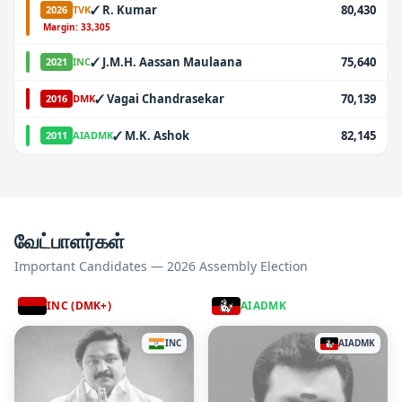
✓
R. Kumar
80,430
2026
TVK
·
Margin:
33,305
✓
J.M.H. Aassan Maulaana
75,640
2021
INC
✓
Vagai Chandrasekar
70,139
2016
DMK
✓
M.K. Ashok
82,145
2011
AIADMK
வேட்பாளர்கள்
Important Candidates — 2026 Assembly Election
INC (DMK+)
AIADMK
INC
AIADMK