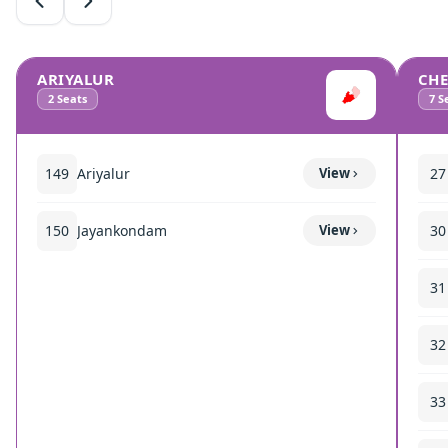
ARIYALUR
CH
2
Seats
7
Se
149
Ariyalur
View
27
150
Jayankondam
View
30
31
32
33