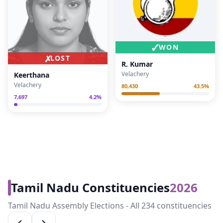
✓
WON
✗
LOST
R. Kumar
Velachery
Keerthana
Velachery
80,430
43.5
%
7,697
4.2
%
Tamil Nadu Constituencies
2026
Tamil Nadu Assembly Elections - All 234 constituencies