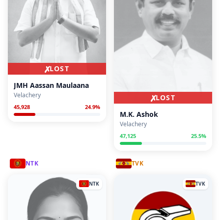
✗
LOST
JMH Aassan Maulaana
Velachery
✗
LOST
45,928
24.9
%
M.K. Ashok
Velachery
47,125
25.5
%
NTK
TVK
NTK
TVK