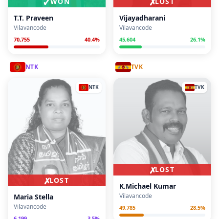
✓
✗
WON
LOST
T.T. Praveen
Vijayadharani
Vilavancode
Vilavancode
70,755
40.4
%
45,604
26.1
%
NTK
TVK
NTK
TVK
✗
LOST
✗
LOST
K.Michael Kumar
Vilavancode
Maria Stella
Vilavancode
49,785
28.5
%
6,199
3.5
%