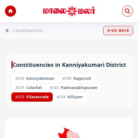
Constituencies
GO BACK
Constituencies in
Kanniyakumari
District
#
229
Kanniyakumari
#
230
Nagercoil
#
231
Colachel
#
232
Padmanabhapuram
#
233
Vilavancode
#
234
Killiyoor