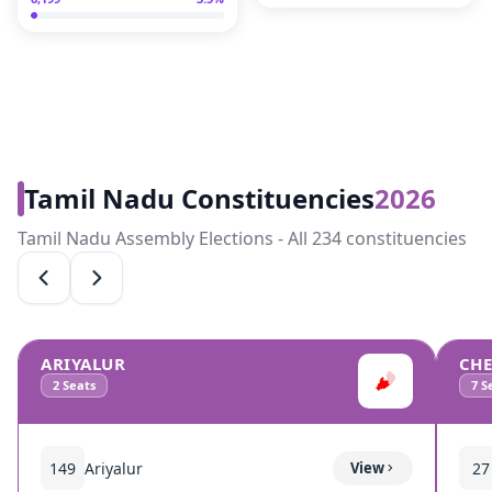
Tamil Nadu Constituencies
2026
Tamil Nadu Assembly Elections - All 234 constituencies
ARIYALUR
CH
2
Seats
7
Se
149
Ariyalur
View
27