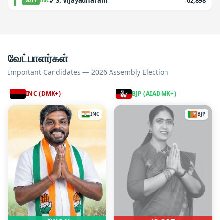
✓
S. Vijayadharani
62,898
2011
INC
வேட்பாளர்கள்
Important Candidates — 2026 Assembly Election
INC (DMK+)
BJP (AIADMK+)
INC
BJP