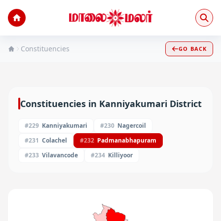
Constituencies
GO BACK
Constituencies in
Kanniyakumari
District
#
229
Kanniyakumari
#
230
Nagercoil
#
231
Colachel
#
232
Padmanabhapuram
#
233
Vilavancode
#
234
Killiyoor