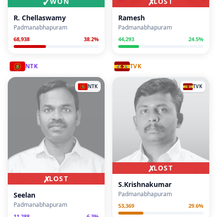
✓
✗
WON
LOST
R. Chellaswamy
Ramesh
Padmanabhapuram
Padmanabhapuram
68,938
38.2
%
44,293
24.5
%
NTK
TVK
NTK
TVK
✗
LOST
✗
LOST
S.Krishnakumar
Padmanabhapuram
Seelan
Padmanabhapuram
53,369
29.6
%
11,288
6.3
%