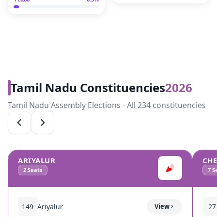
Tamil Nadu Constituencies
2026
Tamil Nadu Assembly Elections - All 234 constituencies
ARIYALUR
CH
2
Seats
7
Se
149
Ariyalur
View
27