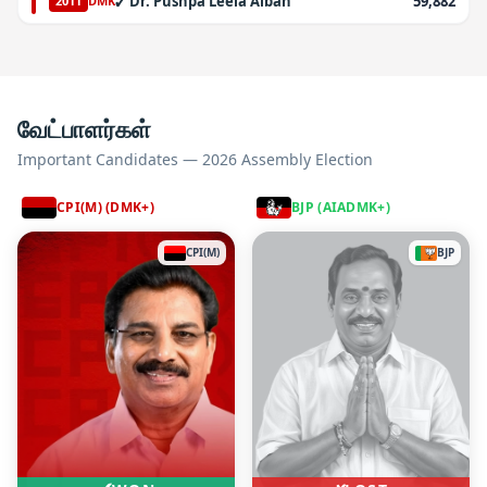
✓
Dr. Pushpa Leela Alban
59,882
2011
DMK
வேட்பாளர்கள்
Important Candidates — 2026 Assembly Election
CPI(M) (DMK+)
BJP (AIADMK+)
CPI(M)
BJP