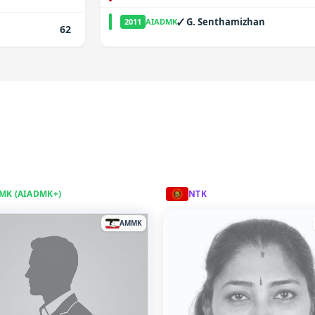
✓
G. Senthamizhan
2011
AIADMK
62
MK (AIADMK+)
NTK
AMMK