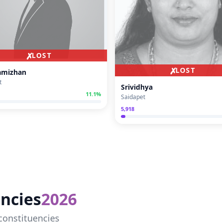
✗
LOST
✗
LOST
amizhan
t
Srividhya
11.1
%
Saidapet
5,918
ncies
2026
constituencies