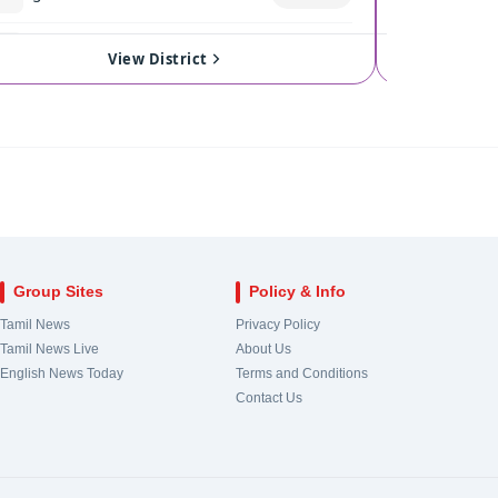
17
Royapuram
View
121
Singan
View District
18
Harbour
View
122
Kinath
19
Chepauk-Thiruvallikeni
View
123
Pollach
20
Thousand Lights
View
124
Valpara
Group Sites
Policy & Info
21
Anna Nagar
View
Tamil News
Privacy Policy
Tamil News Live
About Us
22
Virugampakkam
View
English News Today
Terms and Conditions
Contact Us
23
Saidapet
View
View