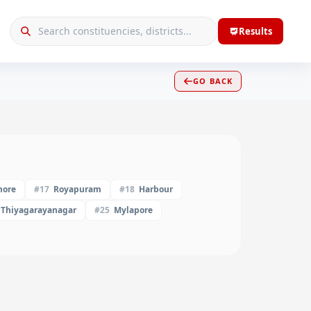
Results
GO BACK
ore
#
17
Royapuram
#
18
Harbour
Thiyagarayanagar
#
25
Mylapore