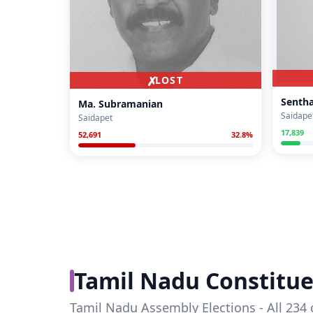
✗
LOST
Senth
Ma. Subramanian
Saidape
Saidapet
17,839
52,691
32.8
%
Tamil Nadu Constitue
Tamil Nadu Assembly Elections - All 234 