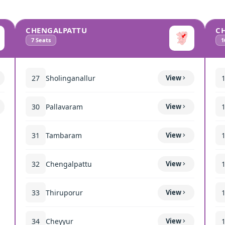
CHENGALPATTU
C
7
Seats
1
27
Sholinganallur
View
30
Pallavaram
View
31
Tambaram
View
32
Chengalpattu
View
33
Thiruporur
View
34
Cheyyur
View