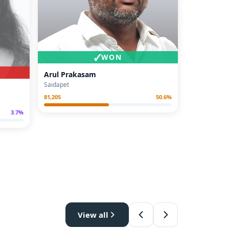
✓
WON
Arul Prakasam
Saidapet
81,205
50.6
%
3.7
%
View all