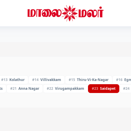
#
13
Kolathur
#
14
Villivakkam
#
15
Thiru-Vi-Ka-Nagar
#
16
Egm
ts
#
21
Anna Nagar
#
22
Virugampakkam
#
23
Saidapet
#
24