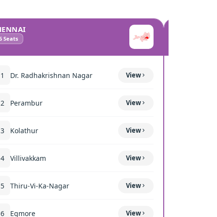
HENNAI
COIMBATO
6
Seats
10
Seats
11
Dr. Radhakrishnan Nagar
View
111
Mettup
12
Perambur
View
116
Sulur
13
Kolathur
View
117
Kavun
14
Villivakkam
View
118
Coimba
15
Thiru-Vi-Ka-Nagar
View
119
Thond
16
Egmore
View
120
Coimba