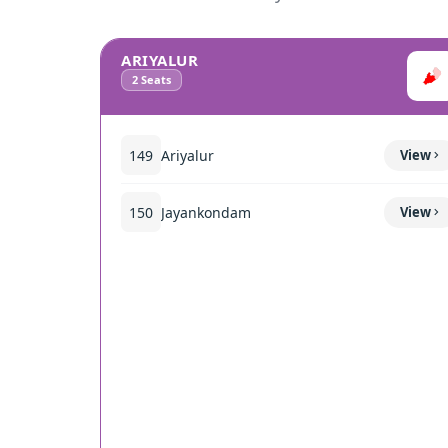
ARIYALUR
2
Seats
149
Ariyalur
View
150
Jayankondam
View