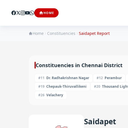
HOME
Home
Constituencies
Saidapet
Report
Constituencies in
Chennai
District
#
11
Dr. Radhakrishnan Nagar
#
12
Perambur
#
19
Chepauk-Thiruvallikeni
#
20
Thousand Ligh
#
26
Velachery
Saidapet