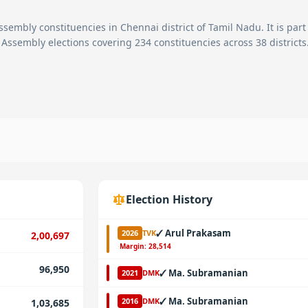
ssembly constituencies in
Chennai
district of Tamil Nadu. It is part
 Assembly elections covering 234 constituencies across 38 districts
Election History
✓
Arul Prakasam
2026
TVK
2,00,697
·
Margin:
28,514
96,950
✓
Ma. Subramanian
2021
DMK
✓
Ma. Subramanian
2016
DMK
1,03,685