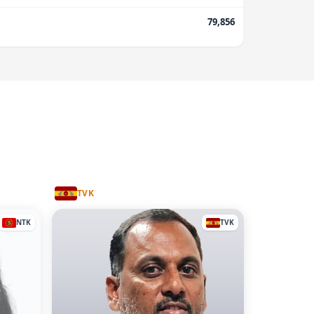
79,856
TVK
NTK
TVK