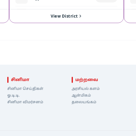
35
Madurantakam
View
View District
சினிமா
மற்றவை
சினிமா செய்திகள்
அரசியல் களம்
ஓ.டி.டி.
ஆன்மிகம்
சினிமா விமர்சனம்
தலையங்கம்