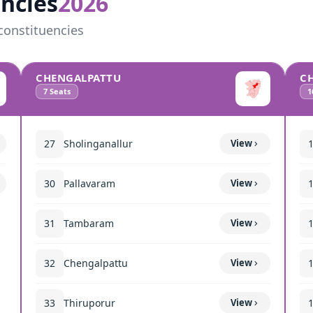
ncies
2026
constituencies
CHENGALPATTU
C
7
Seats
1
27
Sholinganallur
View
30
Pallavaram
View
31
Tambaram
View
32
Chengalpattu
View
33
Thiruporur
View