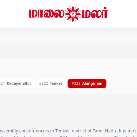
221
Kadayanallur
#
222
Tenkasi
#
223
Alangulam
ssembly constituencies in
Tenkasi
district of Tamil Nadu. It is part