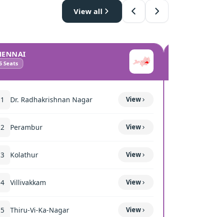
View all
HENNAI
COIMBATO
6
Seats
10
Seats
11
Dr. Radhakrishnan Nagar
View
111
Mettup
12
Perambur
View
116
Sulur
13
Kolathur
View
117
Kavun
14
Villivakkam
View
118
Coimba
15
Thiru-Vi-Ka-Nagar
View
119
Thond