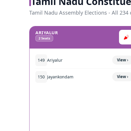
Tamil Nadu Constitue
Tamil Nadu Assembly Elections - All 234 
ARIYALUR
2
Seats
149
Ariyalur
View
150
Jayankondam
View