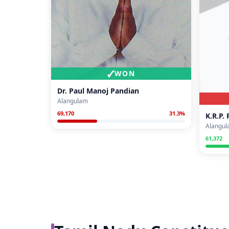
✓
WON
Dr. Paul Manoj Pandian
Alangulam
69,170
31.3
%
K.R.P.
Alangu
61,372