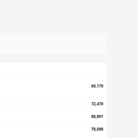
.
69,170
72,470
88,891
78,098