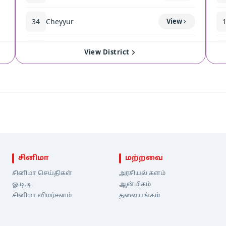
34
Cheyyur
View
35
Madurantakam
View
View District
சினிமா
மற்றவை
சினிமா செய்திகள்
அரசியல் களம்
ஓ.டி.டி.
ஆன்மிகம்
சினிமா விமர்சனம்
தலையங்கம்