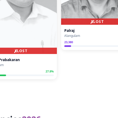
✗
LOST
Palraj
Alangulam
23,380
✗
LOST
 Prabakaran
lam
27.8
%