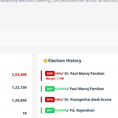
 Assembly elections covering 234 constituencies across 38 districts
Election History
✓
Dr. Paul Manoj Pandian
2026
DMK
2,53,408
·
Margin:
7,798
1,23,739
✓
Paul Manoj Pandian
2021
AIADMK
✓
Dr. Poongothai Aladi Aruna
2016
DMK
1,29,650
✓
P.G. Rajendran
2011
AIADMK
19