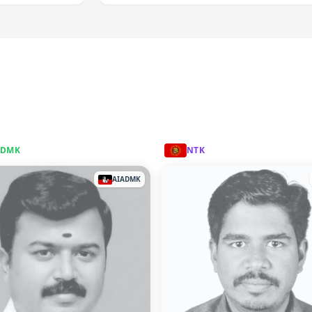
ADMK
NTK
AIADMK