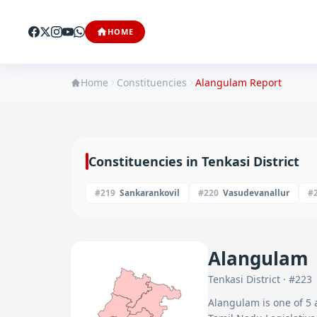
HOME
Home
Constituencies
Alangulam
Report
Constituencies in
Tenkasi
District
#
219
Sankarankovil
#
220
Vasudevanallur
#
Alangulam
Tenkasi
District · #
223
Alangulam
is one of
5
a