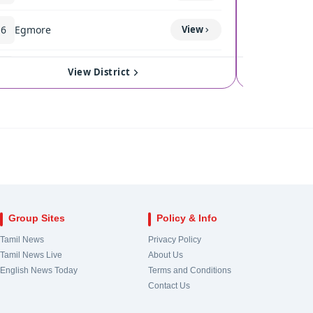
16
Egmore
View
120
Coimba
17
Royapuram
View
121
Singan
View District
18
Harbour
View
122
Kinath
19
Chepauk-Thiruvallikeni
View
123
Pollach
20
Thousand Lights
View
124
Valpara
Group Sites
Policy & Info
21
Anna Nagar
View
Tamil News
Privacy Policy
Tamil News Live
About Us
22
Virugampakkam
View
English News Today
Terms and Conditions
Contact Us
23
Saidapet
View