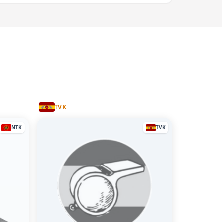
TVK
NTK
TVK