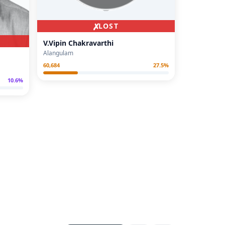
✗
LOST
V.Vipin Chakravarthi
Alangulam
60,684
27.5
%
10.6
%