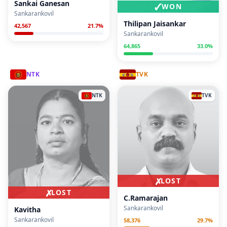
Sankai Ganesan
✓
WON
Sankarankovil
Thilipan Jaisankar
42,567
21.7
%
Sankarankovil
64,865
33.0
%
NTK
TVK
NTK
TVK
✗
LOST
✗
LOST
C.Ramarajan
Sankarankovil
Kavitha
Sankarankovil
58,376
29.7
%