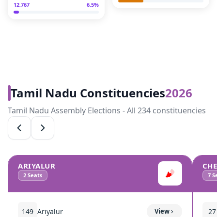
12,767
6.5
%
Tamil Nadu Constituencies
2026
Tamil Nadu Assembly Elections - All 234 constituencies
ARIYALUR
CH
2
Seats
7
Se
149
Ariyalur
View
27