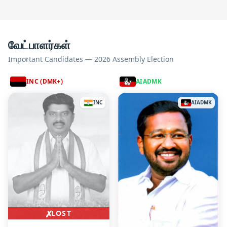
வேட்பாளர்கள்
Important Candidates — 2026 Assembly Election
INC (DMK+)
AIADMK
INC
AIADMK
✗
LOST