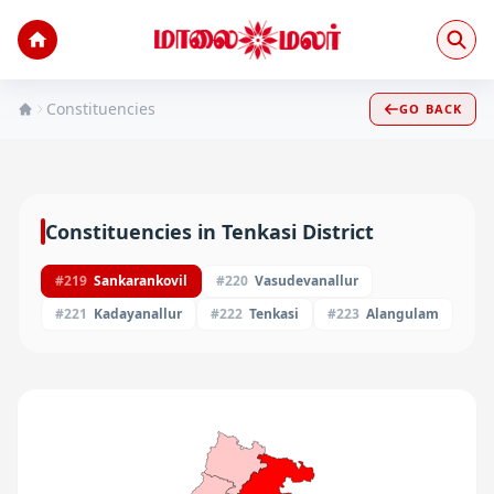
Constituencies
GO BACK
Constituencies in
Tenkasi
District
#
219
Sankarankovil
#
220
Vasudevanallur
#
221
Kadayanallur
#
222
Tenkasi
#
223
Alangulam