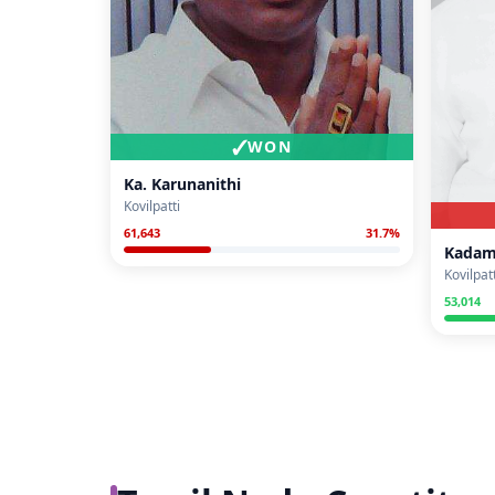
✓
WON
Ka. Karunanithi
Kovilpatti
61,643
31.7
%
Kadam
Kovilpatt
53,014