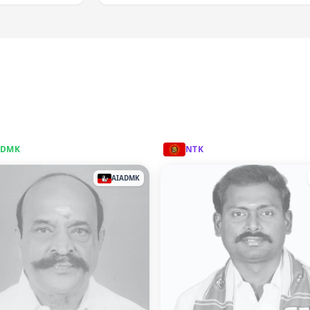
ADMK
NTK
AIADMK