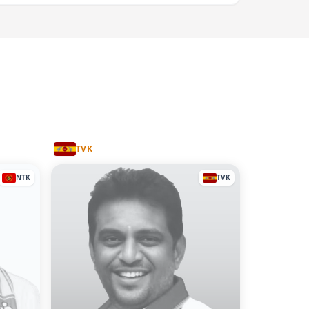
TVK
NTK
TVK