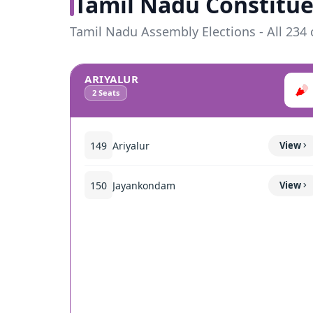
Tamil Nadu Constitue
Tamil Nadu Assembly Elections - All 234 
ARIYALUR
2
Seats
149
Ariyalur
View
150
Jayankondam
View