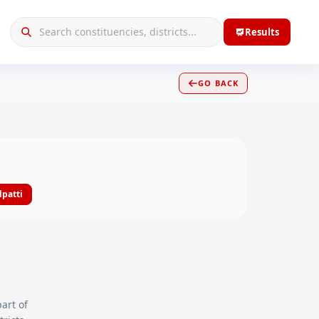
Results
GO BACK
lpatti
part of