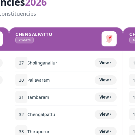
ncies
2026
constituencies
CHENGALPATTU
C
7
Seats
1
27
Sholinganallur
View
30
Pallavaram
View
31
Tambaram
View
32
Chengalpattu
View
33
Thiruporur
View