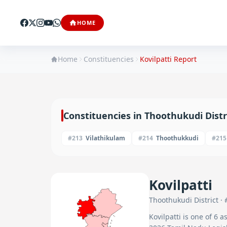
HOME
Home
Constituencies
Kovilpatti
Report
Constituencies in
Thoothukudi
Distr
#
213
Vilathikulam
#
214
Thoothukkudi
#
215
Kovilpatti
Thoothukudi
District · 
Kovilpatti
is one of
6
as