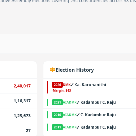
ative Assembly elections covering 234 constituencies across 38 dist
Election History
✓
Ka. Karunanithi
2026
DMK
2,40,017
·
Margin:
843
1,16,317
✓
Kadambur C. Raju
2021
AIADMK
✓
C. Kadambur Raju
2016
AIADMK
1,23,673
✓
Kadambur C. Raju
2011
AIADMK
27