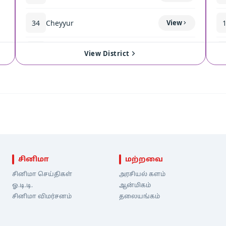
34
Cheyyur
View
35
Madurantakam
View
View District
சினிமா
மற்றவை
சினிமா செய்திகள்
அரசியல் களம்
ஓ.டி.டி.
ஆன்மிகம்
சினிமா விமர்சனம்
தலையங்கம்