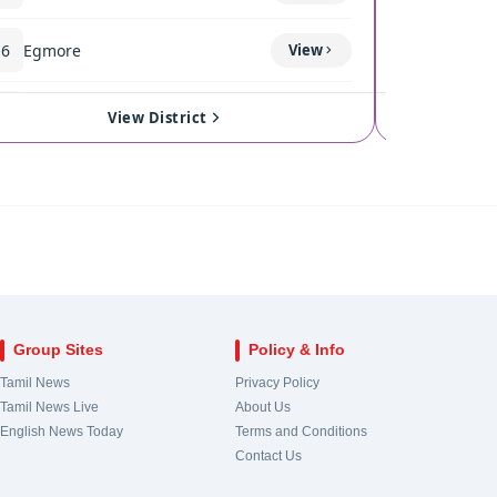
16
Egmore
View
120
Coimba
17
Royapuram
View
121
Singan
View District
18
Harbour
View
122
Kinath
19
Chepauk-Thiruvallikeni
View
123
Pollach
20
Thousand Lights
View
124
Valpara
Group Sites
Policy & Info
21
Anna Nagar
View
Tamil News
Privacy Policy
Tamil News Live
About Us
22
Virugampakkam
View
English News Today
Terms and Conditions
Contact Us
23
Saidapet
View