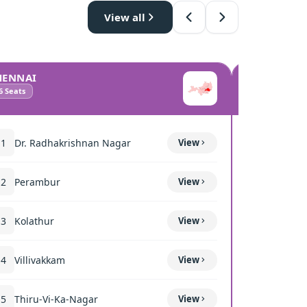
View all
HENNAI
COIMBATO
6
Seats
10
Seats
11
Dr. Radhakrishnan Nagar
View
111
Mettup
12
Perambur
View
116
Sulur
13
Kolathur
View
117
Kavun
14
Villivakkam
View
118
Coimba
15
Thiru-Vi-Ka-Nagar
View
119
Thond