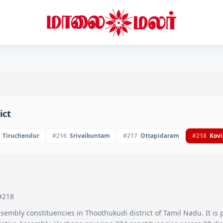
ict
Tiruchendur
#
216
Srivaikuntam
#
217
Ottapidaram
#
218
Kovi
#
218
sembly constituencies in
Thoothukudi
district of Tamil Nadu. It is 