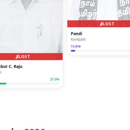
✗
LOST
Pandi
Kovilpatti
11,919
✗
LOST
bur C. Raju
i
27.3
%