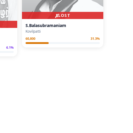
✗
LOST
S.Balasubramaniam
Kovilpatti
60,800
31.3
%
6.1
%