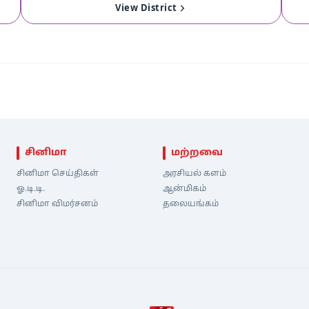
35
Madurantakam
View
View District
சினிமா
மற்றவை
சினிமா செய்திகள்
அரசியல் களம்
ஓ.டி.டி.
ஆன்மிகம்
சினிமா விமர்சனம்
தலையங்கம்