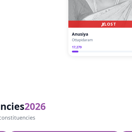
✗
LOST
Anusiya
Ottapidaram
17,279
ncies
2026
constituencies