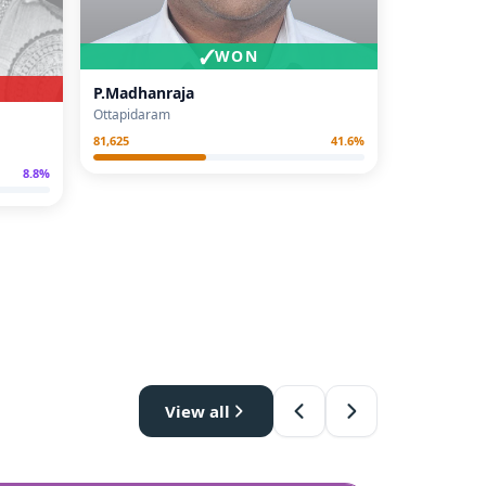
✓
WON
P.Madhanraja
Ottapidaram
81,625
41.6
%
8.8
%
View all