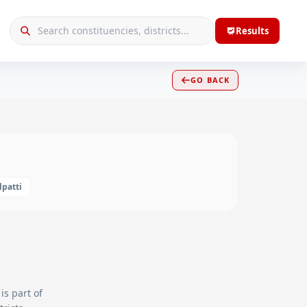
Results
GO BACK
lpatti
is part of