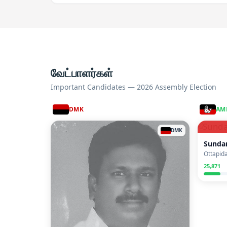
வேட்பாளர்கள்
Important Candidates — 2026 Assembly Election
DMK
AM
DMK
Sundar
Ottapid
25,871