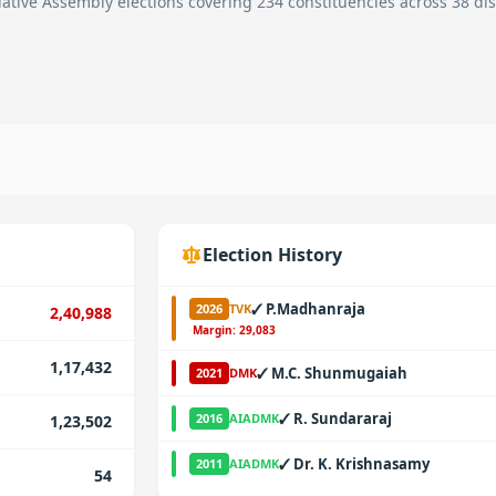
ative Assembly elections covering 234 constituencies across 38 dist
Election History
✓
P.Madhanraja
2026
TVK
2,40,988
·
Margin:
29,083
1,17,432
✓
M.C. Shunmugaiah
2021
DMK
✓
R. Sundararaj
2016
AIADMK
1,23,502
✓
Dr. K. Krishnasamy
2011
AIADMK
54