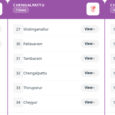
CHENGALPATTU
C
7
Seats
1
27
Sholinganallur
View
30
Pallavaram
View
31
Tambaram
View
32
Chengalpattu
View
33
Thiruporur
View
34
Cheyyur
View