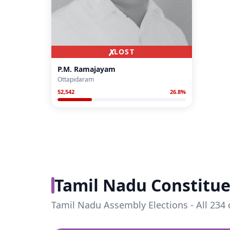
✗
LOST
P.M. Ramajayam
Ottapidaram
52,542
26.8
%
Tamil Nadu Constitue
Tamil Nadu Assembly Elections - All 234 