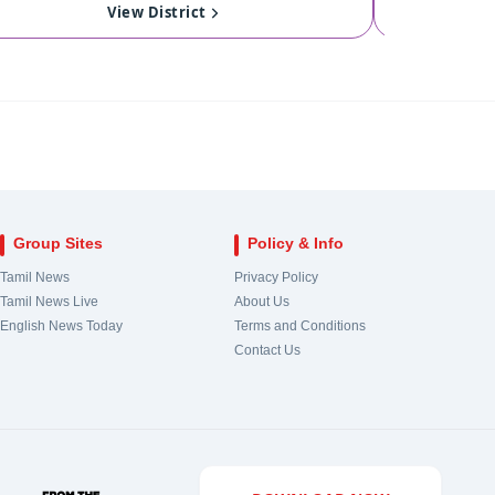
17
Royapuram
View
121
Singan
View District
18
Harbour
View
122
Kinath
19
Chepauk-Thiruvallikeni
View
123
Pollach
20
Thousand Lights
View
124
Valpara
Group Sites
Policy & Info
21
Anna Nagar
View
Tamil News
Privacy Policy
Tamil News Live
About Us
22
Virugampakkam
View
English News Today
Terms and Conditions
Contact Us
23
Saidapet
View
24
Thiyagarayanagar
View