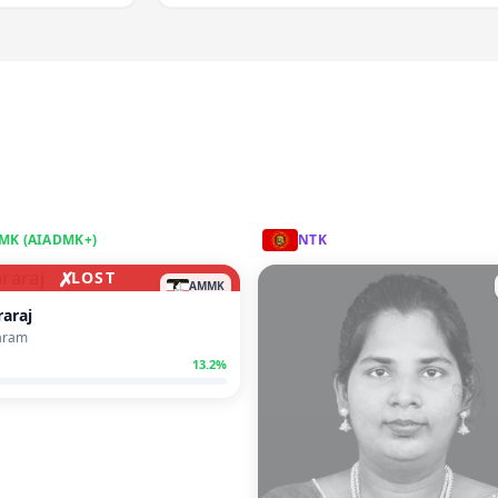
MK (AIADMK+)
NTK
✗
LOST
AMMK
araj
aram
13.2
%