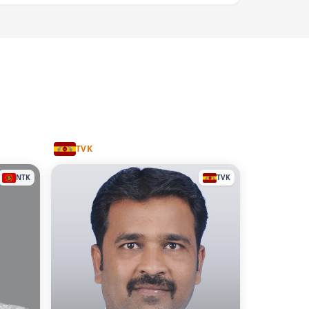
TVK
NTK
TVK