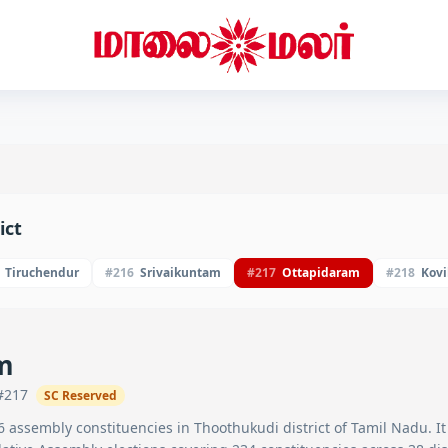
ict
Tiruchendur
#
216
Srivaikuntam
#
217
Ottapidaram
#
218
Kovi
m
#
217
SC
Reserved
6
assembly constituencies in
Thoothukudi
district of Tamil Nadu. It 