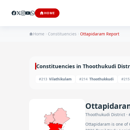
HOME
Home
Constituencies
Ottapidaram
Report
Constituencies in
Thoothukudi
Distr
#
213
Vilathikulam
#
214
Thoothukkudi
#
215
Ottapidara
Thoothukudi
District · 
Ottapidaram
is one of