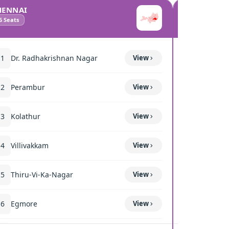
HENNAI
COIMBATO
6
Seats
10
Seats
11
Dr. Radhakrishnan Nagar
View
111
Mettup
12
Perambur
View
116
Sulur
13
Kolathur
View
117
Kavun
14
Villivakkam
View
118
Coimba
15
Thiru-Vi-Ka-Nagar
View
119
Thond
16
Egmore
View
120
Coimba