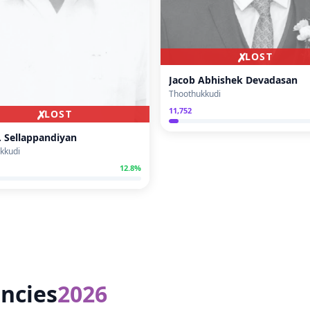
✗
LOST
Jacob Abhishek Devadasan
Thoothukkudi
11,752
✗
LOST
. Sellappandiyan
kkudi
12.8
%
ncies
2026