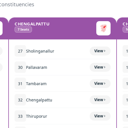
constituencies
CHENGALPATTU
C
7
Seats
1
27
Sholinganallur
View
30
Pallavaram
View
31
Tambaram
View
32
Chengalpattu
View
33
Thiruporur
View