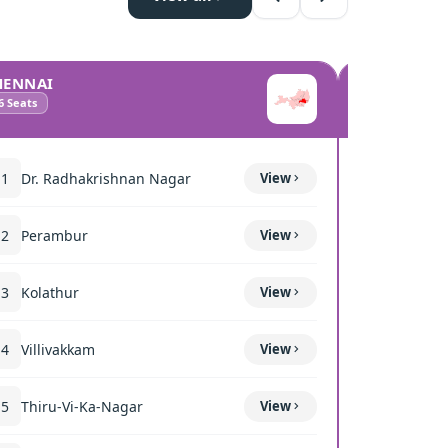
HENNAI
COIMBATO
6
Seats
10
Seats
11
Dr. Radhakrishnan Nagar
View
111
Mettup
12
Perambur
View
116
Sulur
13
Kolathur
View
117
Kavun
14
Villivakkam
View
118
Coimba
15
Thiru-Vi-Ka-Nagar
View
119
Thond