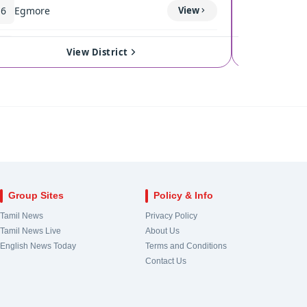
16
Egmore
View
120
Coimba
17
Royapuram
View
121
Singan
View District
18
Harbour
View
122
Kinath
19
Chepauk-Thiruvallikeni
View
123
Pollach
20
Thousand Lights
View
124
Valpara
Group Sites
Policy & Info
21
Anna Nagar
View
Tamil News
Privacy Policy
Tamil News Live
About Us
22
Virugampakkam
View
English News Today
Terms and Conditions
Contact Us
23
Saidapet
View