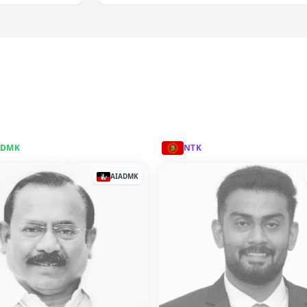
ADMK
NTK
AIADMK