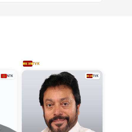
TVK
NTK
TVK