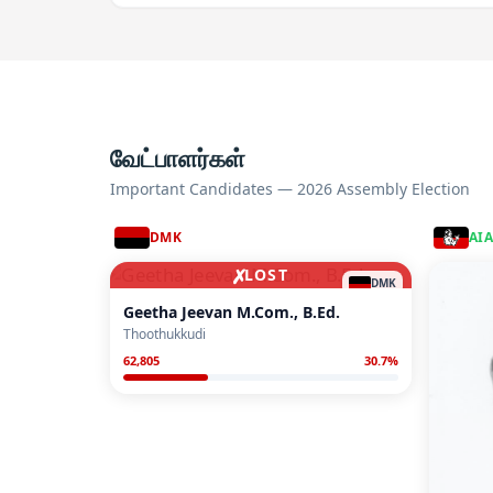
வேட்பாளர்கள்
Important Candidates — 2026 Assembly Election
DMK
AI
✗
LOST
DMK
Geetha Jeevan M.Com., B.Ed.
Thoothukkudi
62,805
30.7
%