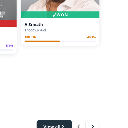
✓
WON
A.Srinath
Thoothukkudi
100,536
49.1
%
5.7
%
View all