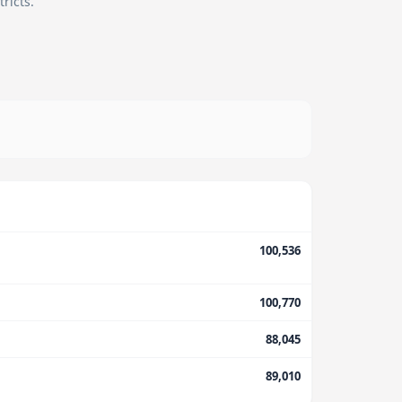
ricts.
100,536
100,770
88,045
89,010