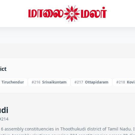
ict
Tiruchendur
#
216
Srivaikuntam
#
217
Ottapidaram
#
218
Kovi
di
#
214
f
6
assembly constituencies in
Thoothukudi
district of Tamil Nadu. It