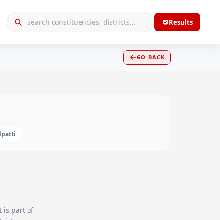
Results
GO BACK
lpatti
 is part of