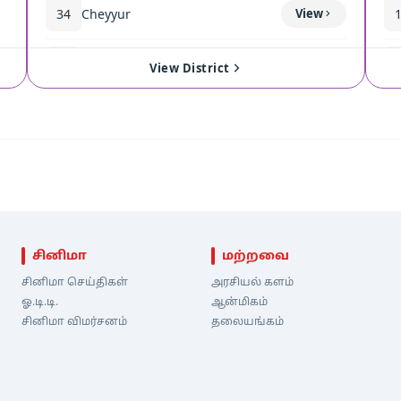
34
Cheyyur
View
35
Madurantakam
View
View District
சினிமா
மற்றவை
சினிமா செய்திகள்
அரசியல் களம்
ஓ.டி.டி.
ஆன்மிகம்
சினிமா விமர்சனம்
தலையங்கம்