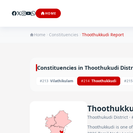
HOME
Home
Constituencies
Thoothukkudi
Report
Constituencies in
Thoothukudi
Distr
#
213
Vilathikulam
#
214
Thoothukkudi
#
215
Thoothukku
Thoothukudi
District · 
Thoothukkudi
is one o