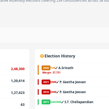
ative Assembly elections covering 234 constituencies across 38 dist
Election History
✓
A.Srinath
2026
TVK
2,48,300
·
Margin:
37,731
1,20,614
✓
P. Geetha Jeevan
2021
DMK
✓
P. Geetha Jeevan
2016
DMK
1,27,623
✓
S.T. Chellapandian
2011
AIADMK
63