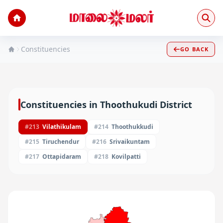
Constituencies
GO BACK
Constituencies in
Thoothukudi
District
#
213
Vilathikulam
#
214
Thoothukkudi
#
215
Tiruchendur
#
216
Srivaikuntam
#
217
Ottapidaram
#
218
Kovilpatti