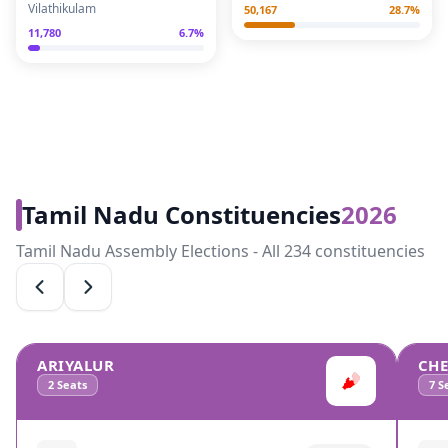
Vilathikulam
50,167
28.7
%
11,780
6.7
%
Tamil Nadu Constituencies
2026
Tamil Nadu Assembly Elections - All 234 constituencies
ARIYALUR
CH
2
Seats
7
Se