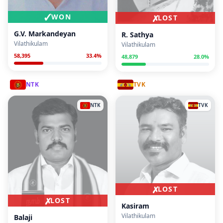
✓
WON
✗
LOST
G.V. Markandeyan
R. Sathya
Vilathikulam
Vilathikulam
58,395
33.4
%
48,879
28.0
%
NTK
TVK
NTK
TVK
✗
LOST
✗
LOST
Kasiram
Vilathikulam
Balaji