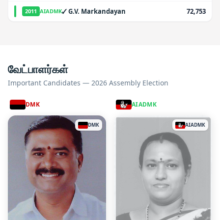
✓
G.V. Markandayan
72,753
2011
AIADMK
வேட்பாளர்கள்
Important Candidates — 2026 Assembly Election
DMK
AIADMK
DMK
AIADMK