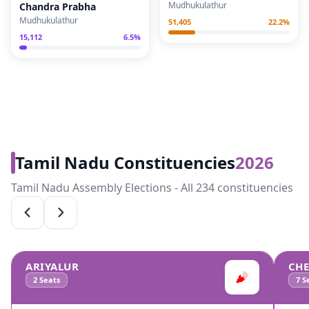
Mudhukulathur
Chandra Prabha
Mudhukulathur
51,405
22.2
%
15,112
6.5
%
Tamil Nadu Constituencies
2026
Tamil Nadu Assembly Elections - All 234 constituencies
ARIYALUR
CH
2
Seats
7
Se