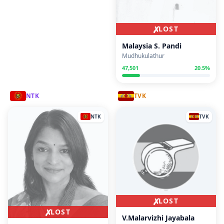
✗
LOST
Malaysia S. Pandi
Mudhukulathur
47,501
20.5
%
NTK
TVK
NTK
TVK
✗
LOST
✗
LOST
V.Malarvizhi Jayabala