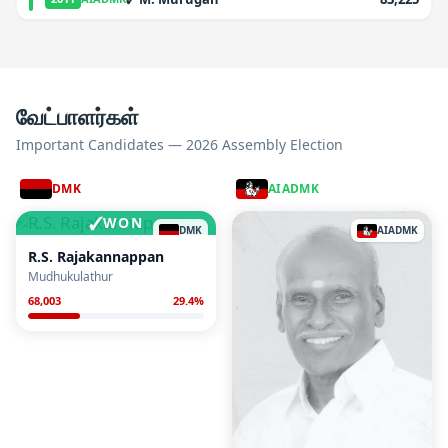
வேட்பாளர்கள்
Important Candidates — 2026 Assembly Election
DMK
AIADMK
✓
WON
DMK
AIADMK
R.S. Rajakannappan
Mudhukulathur
68,003
29.4
%