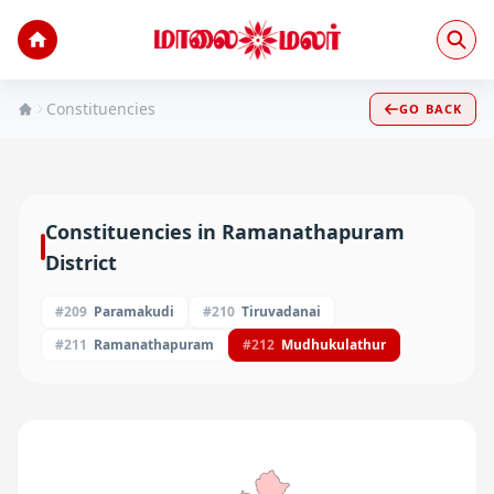
Constituencies
GO BACK
Constituencies in
Ramanathapuram
District
#
209
Paramakudi
#
210
Tiruvadanai
#
211
Ramanathapuram
#
212
Mudhukulathur