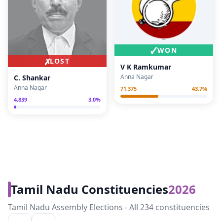
✓
WON
✗
LOST
V K Ramkumar
Anna Nagar
C. Shankar
Anna Nagar
71,375
43.7
%
4,839
3.0
%
Tamil Nadu Constituencies
2026
Tamil Nadu Assembly Elections - All 234 constituencies