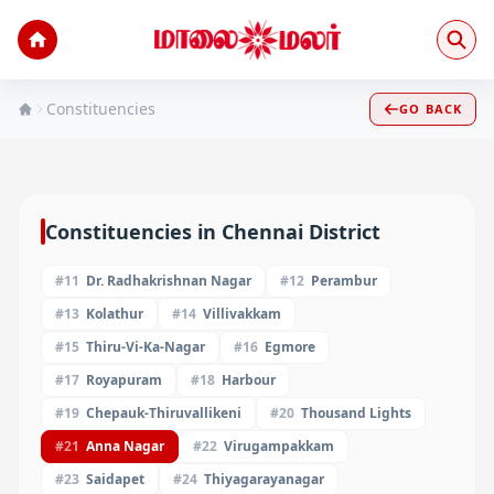
Constituencies
GO BACK
Constituencies in
Chennai
District
#
11
Dr. Radhakrishnan Nagar
#
12
Perambur
#
13
Kolathur
#
14
Villivakkam
#
15
Thiru-Vi-Ka-Nagar
#
16
Egmore
#
17
Royapuram
#
18
Harbour
#
19
Chepauk-Thiruvallikeni
#
20
Thousand Lights
#
21
Anna Nagar
#
22
Virugampakkam
#
23
Saidapet
#
24
Thiyagarayanagar