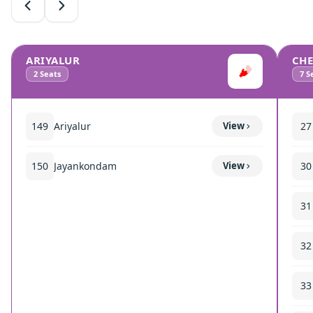
ARIYALUR
CH
2
Seats
7
Se
149
Ariyalur
View
27
150
Jayankondam
View
30
31
32
33