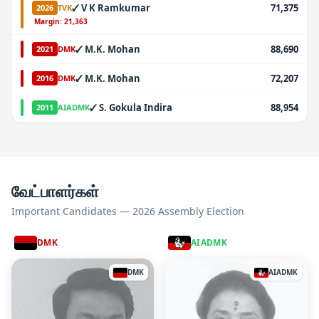
✓
V K Ramkumar
71,375
2026
TVK
·
Margin:
21,363
✓
M.K. Mohan
88,690
2021
DMK
✓
M.K. Mohan
72,207
2016
DMK
✓
S. Gokula Indira
88,954
2011
AIADMK
வேட்பாளர்கள்
Important Candidates — 2026 Assembly Election
DMK
AIADMK
DMK
AIADMK