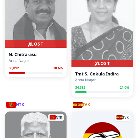
✗
LOST
N. Chitrarasu
Anna Nagar
✗
LOST
50,012
30.6
%
Tmt S. Gokula Indira
Anna Nagar
34,382
21.0
%
NTK
TVK
NTK
TVK