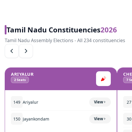
Tamil Nadu Constituencies
2026
Tamil Nadu Assembly Elections - All 234 constituencies
ARIYALUR
CH
2
Seats
7
Se
149
Ariyalur
View
27
150
Jayankondam
View
30