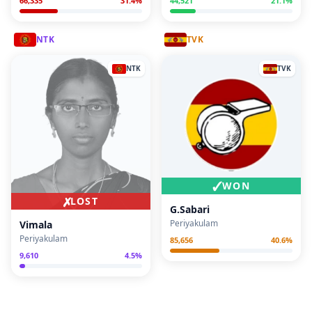
66,335
31.4
%
44,521
21.1
%
NTK
TVK
NTK
TVK
✓
WON
✗
LOST
G.Sabari
Periyakulam
Vimala
Periyakulam
85,656
40.6
%
9,610
4.5
%