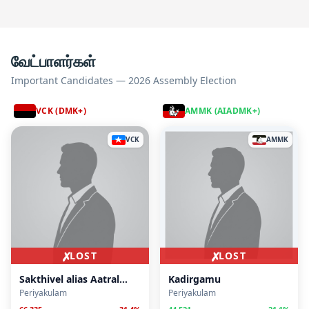
வேட்பாளர்கள்
Important Candidates — 2026 Assembly Election
VCK (DMK+)
AMMK (AIADMK+)
VCK
AMMK
✗
✗
LOST
LOST
Sakthivel alias Aatral
Kadirgamu
Arasu
Periyakulam
Periyakulam