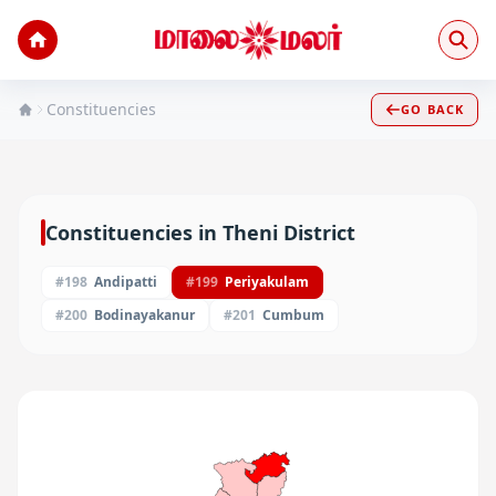
Constituencies
GO BACK
Constituencies in
Theni
District
#
198
Andipatti
#
199
Periyakulam
#
200
Bodinayakanur
#
201
Cumbum