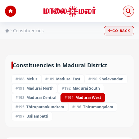
Constituencies
GO BACK
Constituencies in
Madurai
District
#
188
Melur
#
189
Madurai East
#
190
Sholavandan
#
191
Madurai North
#
192
Madurai South
#
193
Madurai Central
#
194
Madurai West
#
195
Thiruparankundram
#
196
Thirumangalam
#
197
Usilampatti