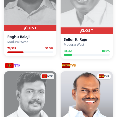
✗
LOST
✗
LOST
Raghu Balaji
Sellur K. Raju
Madurai West
Madurai West
76,319
35.3
%
38,961
18.0
%
NTK
TVK
NTK
TVK