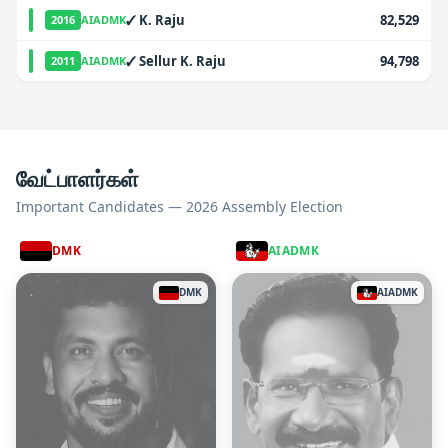
✓
K. Raju
82,529
2016
AIADMK
✓
Sellur K. Raju
94,798
2011
AIADMK
வேட்பாளர்கள்
Important Candidates — 2026 Assembly Election
DMK
AIADMK
DMK
AIADMK