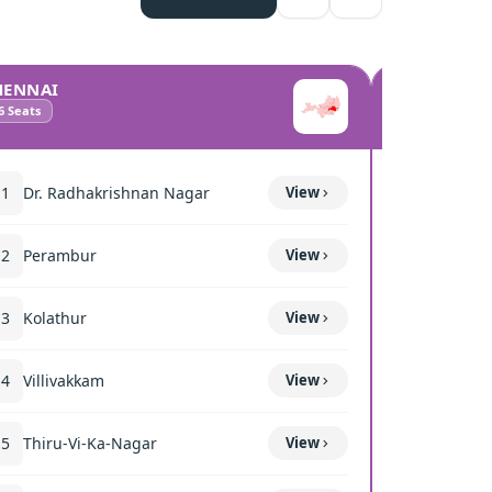
HENNAI
COIMBATO
6
Seats
10
Seats
11
Dr. Radhakrishnan Nagar
View
111
Mettup
12
Perambur
View
116
Sulur
13
Kolathur
View
117
Kavun
14
Villivakkam
View
118
Coimba
15
Thiru-Vi-Ka-Nagar
View
119
Thond