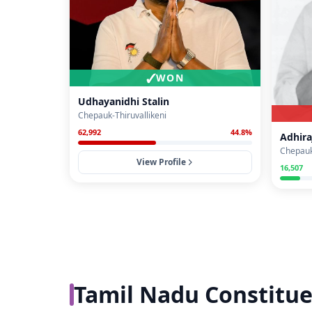
✓
WON
Udhayanidhi Stalin
Chepauk-Thiruvallikeni
62,992
44.8
%
Adhir
Chepauk
View Profile
16,507
Tamil Nadu Constitue