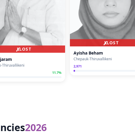
✗
LOST
✗
LOST
Ayisha Beham
ajaram
Chepauk-Thiruvallikeni
-Thiruvallikeni
2,971
11.7
%
ncies
2026