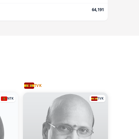
64,191
TVK
NTK
TVK