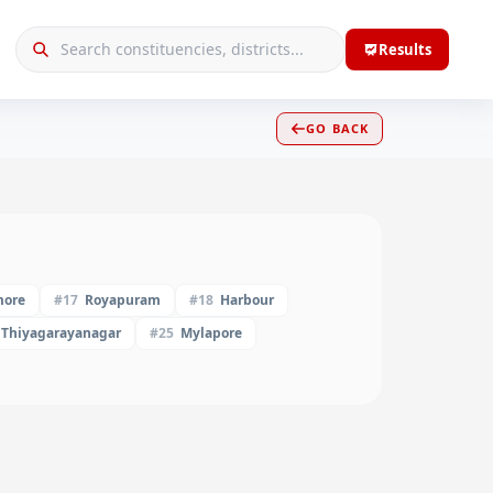
Results
GO BACK
ore
#
17
Royapuram
#
18
Harbour
Thiyagarayanagar
#
25
Mylapore