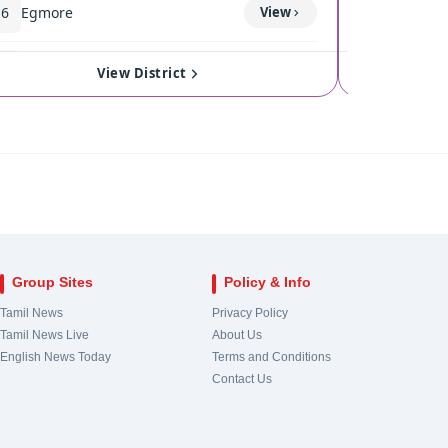
16
Egmore
View
120
Coimba
17
Royapuram
View
121
Singan
View District
18
Harbour
View
122
Kinath
19
Chepauk-Thiruvallikeni
View
123
Pollach
20
Thousand Lights
View
124
Valpara
Group Sites
Policy & Info
21
Anna Nagar
View
Tamil News
Privacy Policy
Tamil News Live
About Us
22
Virugampakkam
View
English News Today
Terms and Conditions
Contact Us
23
Saidapet
View