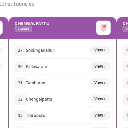
constituencies
CHENGALPATTU
C
7
Seats
1
27
Sholinganallur
View
30
Pallavaram
View
31
Tambaram
View
32
Chengalpattu
View
33
Thiruporur
View