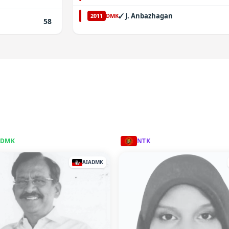
✓
J. Anbazhagan
2011
DMK
58
ADMK
NTK
AIADMK