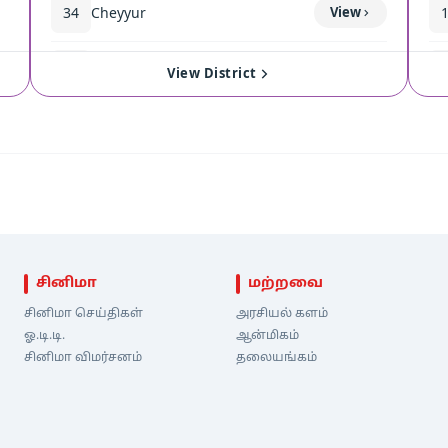
34
Cheyyur
View
35
Madurantakam
View
View District
சினிமா
மற்றவை
சினிமா செய்திகள்
அரசியல் களம்
ஓ.டி.டி.
ஆன்மிகம்
சினிமா விமர்சனம்
தலையங்கம்