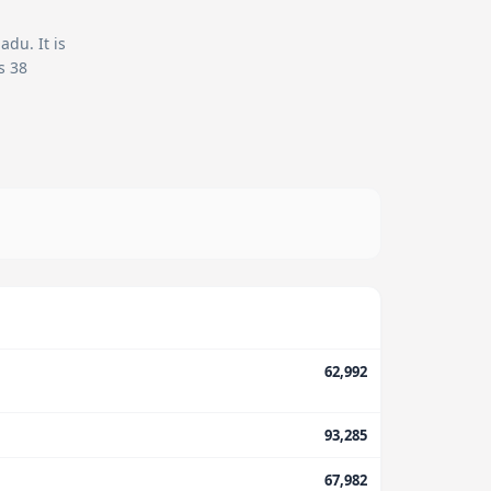
adu. It is
s 38
62,992
93,285
67,982