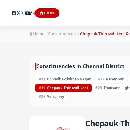
HOME
Home
Constituencies
Chepauk-Thiruvallikeni
Re
Constituencies in
Chennai
District
#
11
Dr. Radhakrishnan Nagar
#
12
Perambur
#
19
Chepauk-Thiruvallikeni
#
20
Thousand Ligh
#
26
Velachery
Chepauk-Thi