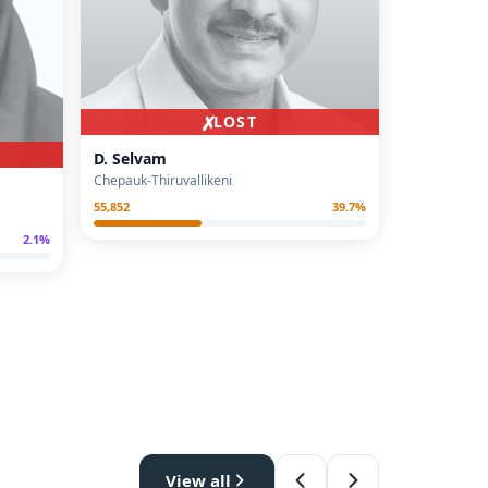
✗
LOST
D. Selvam
Chepauk-Thiruvallikeni
55,852
39.7
%
2.1
%
View all