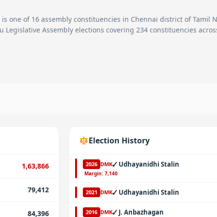
is one of
16
assembly constituencies in
Chennai
district of Tamil N
u Legislative Assembly elections covering 234 constituencies acros
Election History
✓
Udhayanidhi Stalin
2026
DMK
1,63,866
·
Margin:
7,140
79,412
✓
Udhayanidhi Stalin
2021
DMK
✓
J. Anbazhagan
2016
DMK
84,396