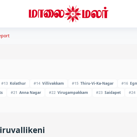
port
#
13
Kolathur
#
14
Villivakkam
#
15
Thiru-Vi-Ka-Nagar
#
16
Egm
ts
#
21
Anna Nagar
#
22
Virugampakkam
#
23
Saidapet
#
24
ruvallikeni