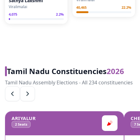
Sathya Laxshmi
Viralimalai
40,465
22.2
%
4,075
2.2
%
Tamil Nadu Constituencies
2026
Tamil Nadu Assembly Elections - All 234 constituencies
ARIYALUR
CH
2
Seats
7
Se