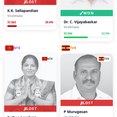
✗
LOST
K.K. Sellapandian
✓
WON
Viralimalai
Dr. C. Vijayabaskar
37,562
20.6
%
Viralimalai
95,986
52.5
%
NTK
TVK
NTK
TVK
✗
LOST
✗
LOST
P Murugesan
Viralimalai