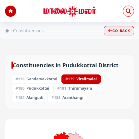
Constituencies
GO BACK
Constituencies in
Pudukkottai
District
#
178
Gandarvakkottai
#
179
Viralimalai
#
180
Pudukkottai
#
181
Thirumayam
#
182
Alangudi
#
183
Aranthangi