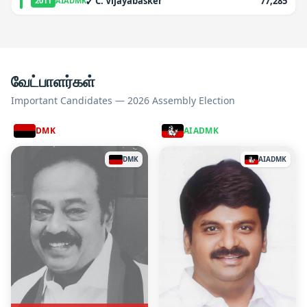
✓
C. Vijayabasker
77,285
2011
AIADMK
வேட்பாளர்கள்
Important Candidates — 2026 Assembly Election
DMK
AIADMK
DMK
AIADMK