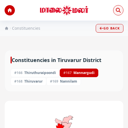
Constituencies
GO BACK
Constituencies in
Tiruvarur
District
#
166
Thiruthuraipoondi
#
167
Mannargudi
#
168
Thiruvarur
#
169
Nannilam