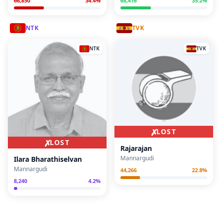
66,850
34.4
%
68,416
35.2
%
NTK
TVK
NTK
TVK
✗
LOST
✗
LOST
Rajarajan
Mannargudi
Ilara Bharathiselvan
Mannargudi
44,266
22.8
%
8,240
4.2
%