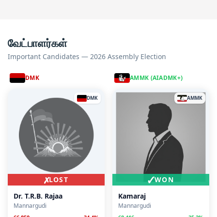
வேட்பாளர்கள்
Important Candidates — 2026 Assembly Election
DMK
AMMK (AIADMK+)
DMK
AMMK
✗
✓
LOST
WON
Dr. T.R.B. Rajaa
Kamaraj
Mannargudi
Mannargudi