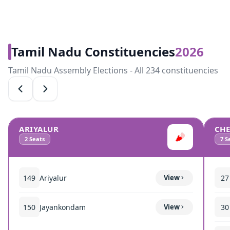
Tamil Nadu Constituencies
2026
Tamil Nadu Assembly Elections - All 234 constituencies
ARIYALUR
CH
2
Seats
7
Se
149
Ariyalur
View
27
150
Jayankondam
View
30