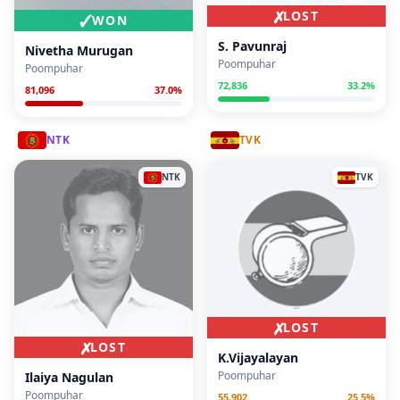
✗
LOST
✓
WON
S. Pavunraj
Nivetha Murugan
Poompuhar
Poompuhar
72,836
33.2
%
81,096
37.0
%
NTK
TVK
NTK
TVK
✗
LOST
✗
LOST
K.Vijayalayan
Poompuhar
Ilaiya Nagulan
Poompuhar
55,902
25.5
%