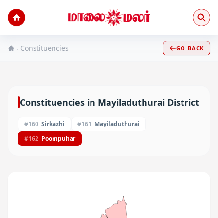
Constituencies
GO BACK
Constituencies in
Mayiladuthurai
District
#
160
Sirkazhi
#
161
Mayiladuthurai
#
162
Poompuhar