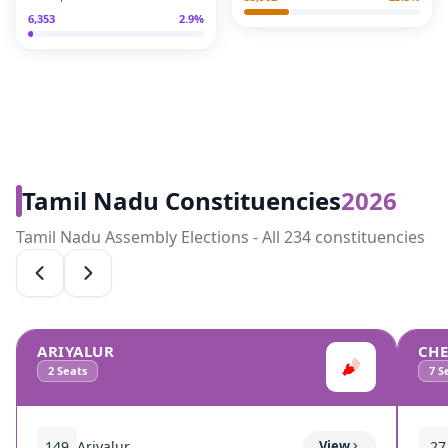
6,353
2.9
%
Tamil Nadu Constituencies
2026
Tamil Nadu Assembly Elections - All 234 constituencies
ARIYALUR
CH
2
Seats
7
Se
149
Ariyalur
View
27