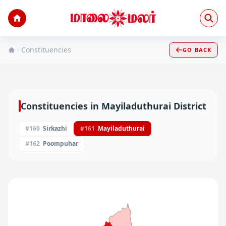
Constituencies
GO BACK
Constituencies in
Mayiladuthurai
District
#
160
Sirkazhi
#
161
Mayiladuthurai
#
162
Poompuhar