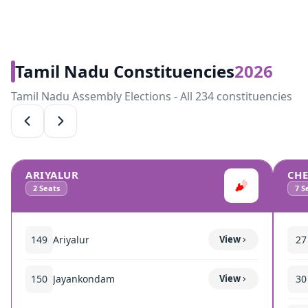
Tamil Nadu Constituencies
2026
Tamil Nadu Assembly Elections - All 234 constituencies
ARIYALUR
CH
2
Seats
7
Se
149
Ariyalur
View
27
150
Jayankondam
View
30