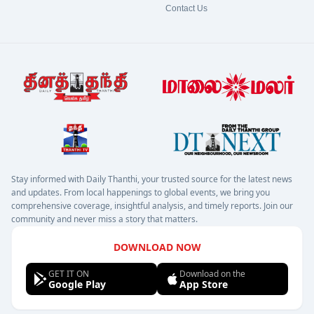
Contact Us
Stay informed with Daily Thanthi, your trusted source for the latest news
and updates. From local happenings to global events, we bring you
comprehensive coverage, insightful analysis, and timely reports. Join our
community and never miss a story that matters.
DOWNLOAD NOW
GET IT ON
Download on the
Google Play
App Store