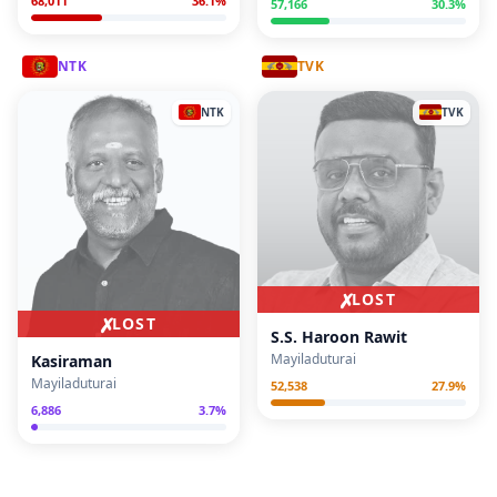
68,011
36.1
%
57,166
30.3
%
NTK
TVK
NTK
TVK
✗
LOST
✗
LOST
S.S. Haroon Rawit
Mayiladuturai
Kasiraman
Mayiladuturai
52,538
27.9
%
6,886
3.7
%