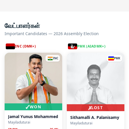
வேட்பாளர்கள்
Important Candidates — 2026 Assembly Election
INC (DMK+)
PMK (AIADMK+)
INC
PMK
✓
WON
✗
LOST
Jamal Yunus Mohammed
Sithamalli A. Palanisamy
Mayiladuturai
Mayiladuturai