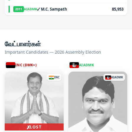
✓
M.C. Sampath
85,953
2011
AIADMK
வேட்பாளர்கள்
Important Candidates — 2026 Assembly Election
INC (DMK+)
AIADMK
INC
AIADMK
✗
LOST