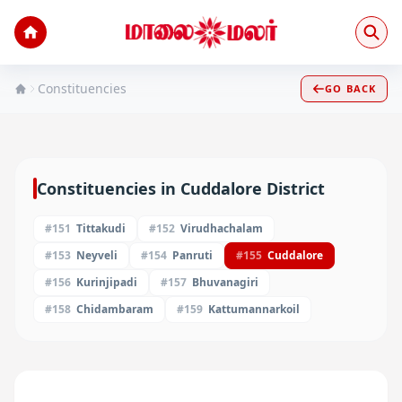
Constituencies
GO BACK
Constituencies in
Cuddalore
District
#
151
Tittakudi
#
152
Virudhachalam
#
153
Neyveli
#
154
Panruti
#
155
Cuddalore
#
156
Kurinjipadi
#
157
Bhuvanagiri
#
158
Chidambaram
#
159
Kattumannarkoil