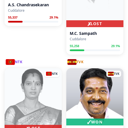
A.S. Chandrasekaran
Cuddalore
55,337
29.1
%
✗
LOST
M.C. Sampath
Cuddalore
55,258
29.1
%
NTK
TVK
NTK
TVK
✓
WON