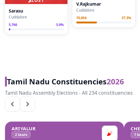
✗
LOST
V.Rajkumar
Cuddalore
Sarasu
Cuddalore
70,856
37.3
%
5,766
3.0
%
Tamil Nadu Constituencies
2026
Tamil Nadu Assembly Elections - All 234 constituencies
ARIYALUR
CH
2
Seats
7
Se