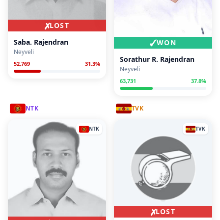
✗
LOST
✓
Saba. Rajendran
WON
Neyveli
Sorathur R. Rajendran
52,769
31.3
%
Neyveli
63,731
37.8
%
NTK
TVK
NTK
TVK
✗
LOST