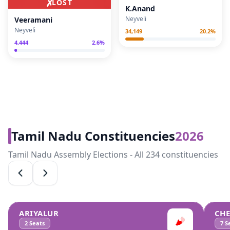
✗
LOST
K.Anand
Neyveli
Veeramani
Neyveli
34,149
20.2
%
4,444
2.6
%
Tamil Nadu Constituencies
2026
Tamil Nadu Assembly Elections - All 234 constituencies
ARIYALUR
CH
2
Seats
7
Se