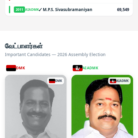
✓
M.P.S. Sivasubramaniyan
69,549
2011
AIADMK
வேட்பாளர்கள்
Important Candidates — 2026 Assembly Election
DMK
AIADMK
DMK
AIADMK