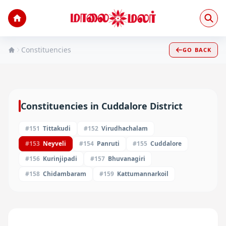
Constituencies
GO BACK
Constituencies in
Cuddalore
District
#
151
Tittakudi
#
152
Virudhachalam
#
153
Neyveli
#
154
Panruti
#
155
Cuddalore
#
156
Kurinjipadi
#
157
Bhuvanagiri
#
158
Chidambaram
#
159
Kattumannarkoil