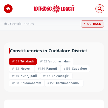
Constituencies
GO BACK
Constituencies in
Cuddalore
District
#
151
Tittakudi
#
152
Virudhachalam
#
153
Neyveli
#
154
Panruti
#
155
Cuddalore
#
156
Kurinjipadi
#
157
Bhuvanagiri
#
158
Chidambaram
#
159
Kattumannarkoil