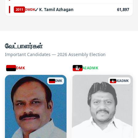
✓
K. Tamil Azhagan
61,897
2011
DMDK
வேட்பாளர்கள்
Important Candidates — 2026 Assembly Election
DMK
AIADMK
DMK
AIADMK