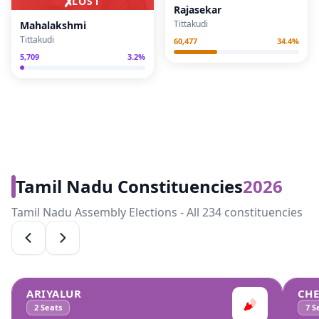
✗
LOST
Rajasekar
Tittakudi
Mahalakshmi
Tittakudi
60,477
34.4
%
5,709
3.2
%
Tamil Nadu Constituencies
2026
Tamil Nadu Assembly Elections - All 234 constituencies
ARIYALUR
CH
2
Seats
7
Se