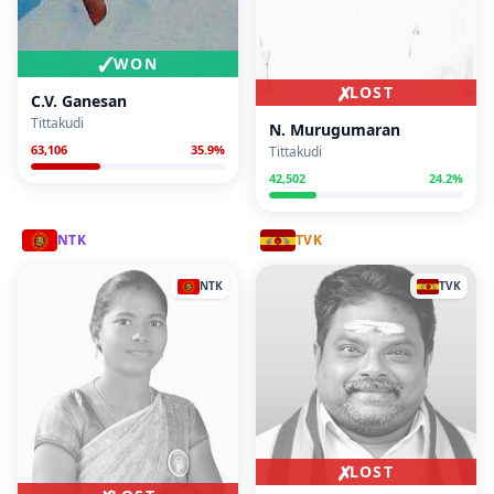
✓
WON
✗
LOST
C.V. Ganesan
Tittakudi
N. Murugumaran
63,106
35.9
%
Tittakudi
42,502
24.2
%
NTK
TVK
NTK
TVK
✗
LOST