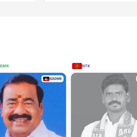
ADMK
NTK
AIADMK