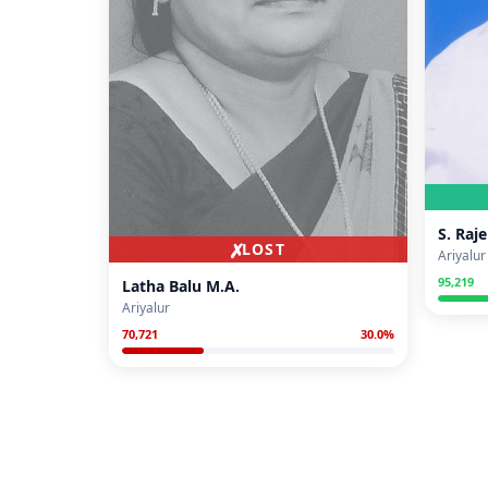
S. Raj
✗
LOST
Ariyalur
95,219
Latha Balu M.A.
Ariyalur
70,721
30.0
%