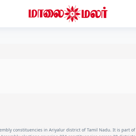
embly constituencies in
Ariyalur
district of Tamil Nadu. It is part o