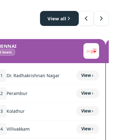
View all
HENNAI
COIMBATO
6
Seats
10
Seats
11
Dr. Radhakrishnan Nagar
View
111
Mettup
12
Perambur
View
116
Sulur
13
Kolathur
View
117
Kavun
14
Villivakkam
View
118
Coimba