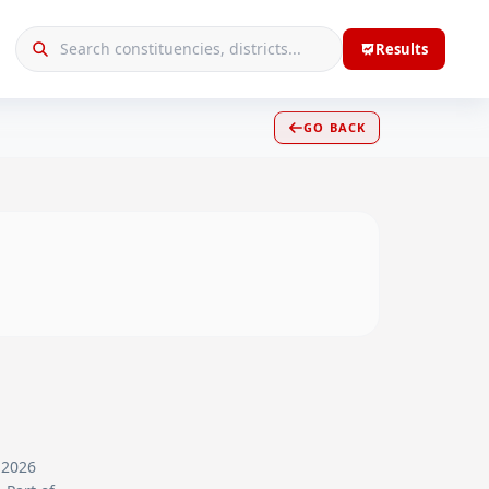
Results
GO BACK
f 2026