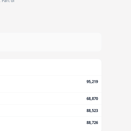
.
Part of
95,219
68,870
88,523
88,726