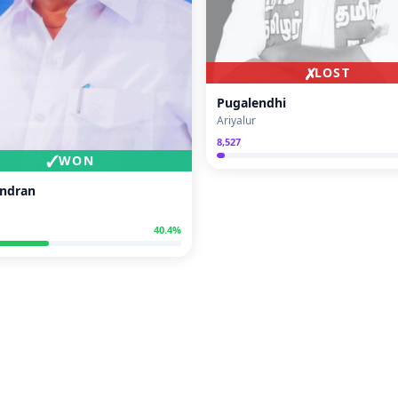
✗
LOST
Pugalendhi
Ariyalur
8,527
✓
WON
endran
40.4
%