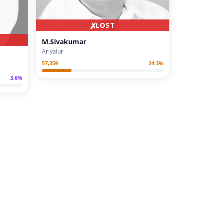
✗
LOST
M.Sivakumar
Ariyalur
57,359
24.3
%
3.6
%