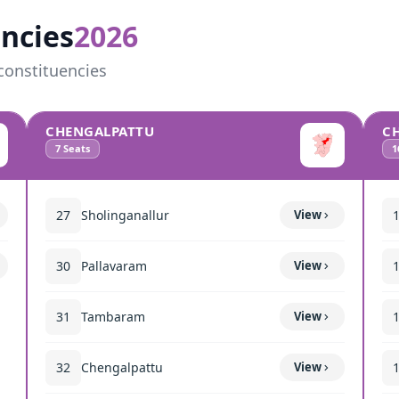
ncies
2026
constituencies
CHENGALPATTU
C
7
Seats
1
27
Sholinganallur
View
30
Pallavaram
View
31
Tambaram
View
32
Chengalpattu
View