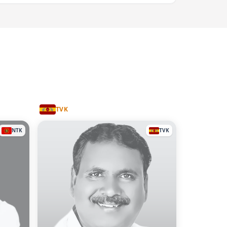
TVK
NTK
TVK