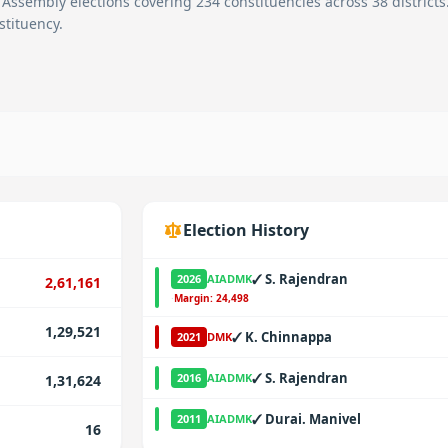
 Assembly elections covering 234 constituencies across 38 districts
stituency.
Election History
✓
S. Rajendran
2026
AIADMK
2,61,161
·
Margin:
24,498
1,29,521
✓
K. Chinnappa
2021
DMK
✓
S. Rajendran
2016
AIADMK
1,31,624
✓
Durai. Manivel
2011
AIADMK
16