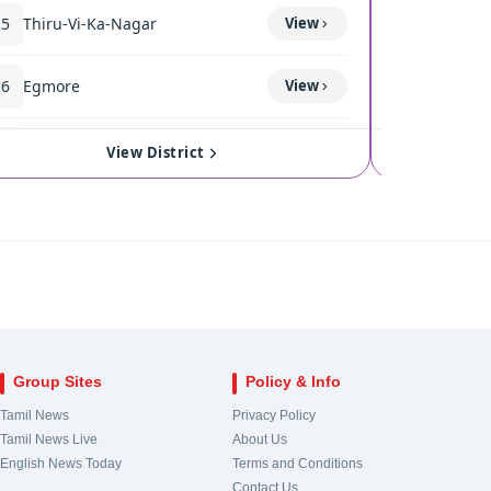
15
Thiru-Vi-Ka-Nagar
View
119
Thond
16
Egmore
View
120
Coimba
17
Royapuram
View
121
Singan
View District
18
Harbour
View
122
Kinath
19
Chepauk-Thiruvallikeni
View
123
Pollach
20
Thousand Lights
View
124
Valpara
Group Sites
Policy & Info
21
Anna Nagar
View
Tamil News
Privacy Policy
Tamil News Live
About Us
22
Virugampakkam
View
English News Today
Terms and Conditions
Contact Us