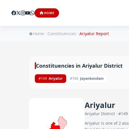
HOME
Home
Constituencies
Ariyalur
Report
Constituencies in
Ariyalur
District
#
149
Ariyalur
#
150
Jayankondam
Ariyalur
Ariyalur
District · #
149
Ariyalur
is one of
2
ass