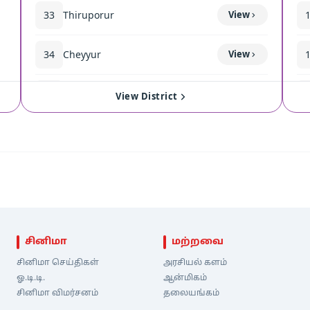
33
Thiruporur
View
34
Cheyyur
View
35
Madurantakam
View
View District
சினிமா
மற்றவை
சினிமா செய்திகள்
அரசியல் களம்
ஓ.டி.டி.
ஆன்மிகம்
சினிமா விமர்சனம்
தலையங்கம்