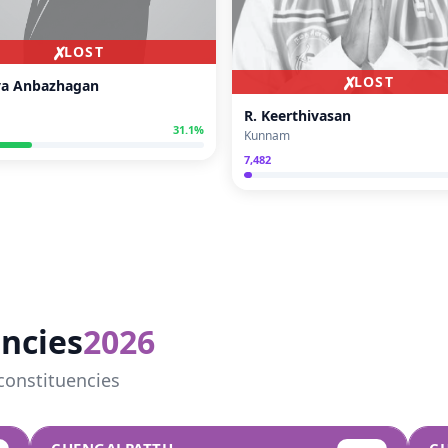
✗
LOST
✗
LOST
ya Anbazhagan
R. Keerthivasan
31.1
%
Kunnam
7,482
ncies
2026
constituencies