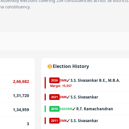
 Assembly elections covering 234 constituencies across 38 districts
a constituency.
Election History
✓
S.S. Sivasankar B.E., M.B.A.
2026
DMK
2,66,682
·
Margin:
15,557
1,31,720
✓
S.S. Sivasankar
2021
DMK
✓
R.T. Ramachandran
2016
AIADMK
1,34,959
✓
S.S. Sivasankar
2011
DMK
3