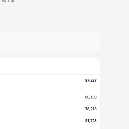
.
Part of
87,237
80,130
78,218
81,723