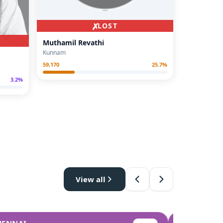
✗
LOST
Muthamil Revathi
Kunnam
59,170
25.7
%
3.2
%
View all