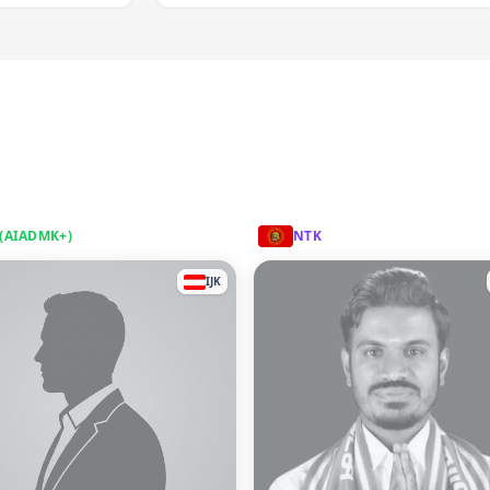
 (AIADMK+)
NTK
IJK