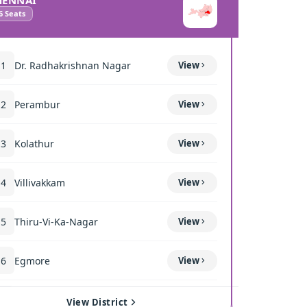
HENNAI
COIMBATO
6
Seats
10
Seats
11
Dr. Radhakrishnan Nagar
View
111
Mettup
12
Perambur
View
116
Sulur
13
Kolathur
View
117
Kavun
14
Villivakkam
View
118
Coimba
15
Thiru-Vi-Ka-Nagar
View
119
Thond
16
Egmore
View
120
Coimba
17
Royapuram
View
121
Singan
View District