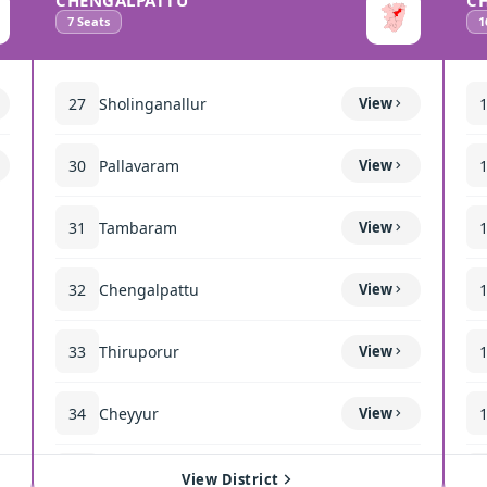
CHENGALPATTU
C
7
Seats
1
27
Sholinganallur
View
30
Pallavaram
View
31
Tambaram
View
32
Chengalpattu
View
33
Thiruporur
View
34
Cheyyur
View
35
Madurantakam
View
View District