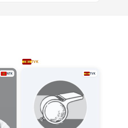
TVK
NTK
TVK