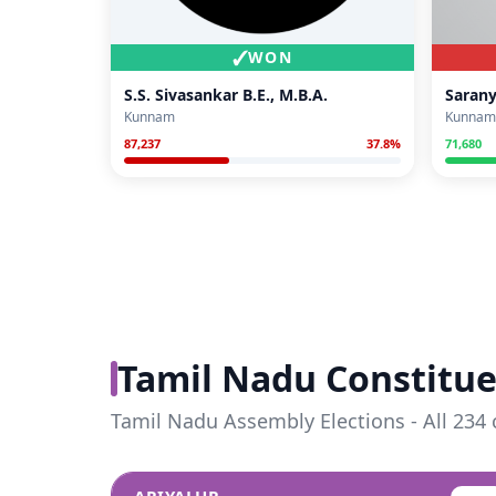
✓
WON
S.S. Sivasankar B.E., M.B.A.
Saran
Kunnam
Kunnam
87,237
37.8
%
71,680
Tamil Nadu Constitue
Tamil Nadu Assembly Elections - All 234 