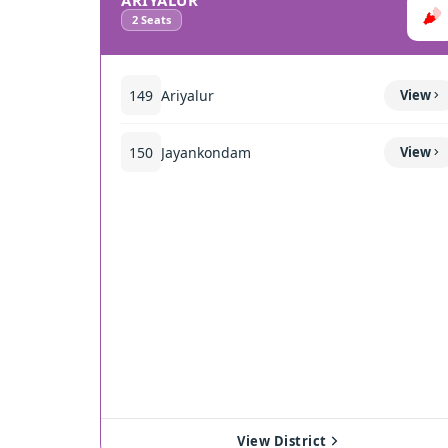
ARIYALUR
2
Seats
149
Ariyalur
View
150
Jayankondam
View
View District