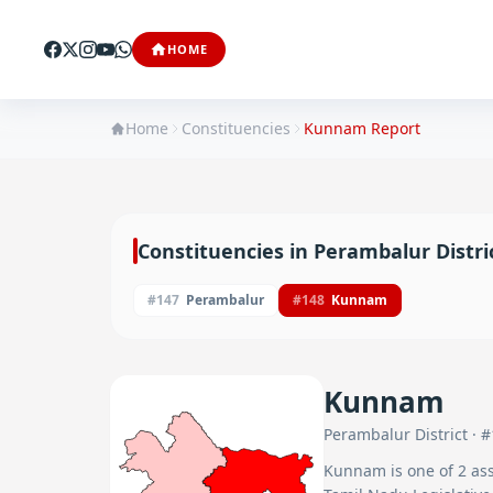
HOME
Home
Constituencies
Kunnam
Report
Constituencies in
Perambalur
Distri
#
147
Perambalur
#
148
Kunnam
Kunnam
Perambalur
District · #
Kunnam
is one of
2
ass