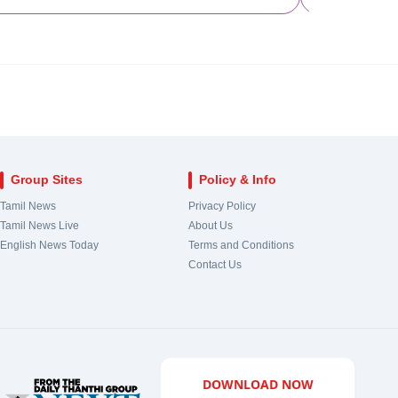
18
Harbour
View
122
Kinath
19
Chepauk-Thiruvallikeni
View
123
Pollach
20
Thousand Lights
View
124
Valpara
Group Sites
Policy & Info
21
Anna Nagar
View
Tamil News
Privacy Policy
Tamil News Live
About Us
22
Virugampakkam
View
English News Today
Terms and Conditions
Contact Us
23
Saidapet
View
24
Thiyagarayanagar
View
DOWNLOAD NOW
25
Mylapore
View