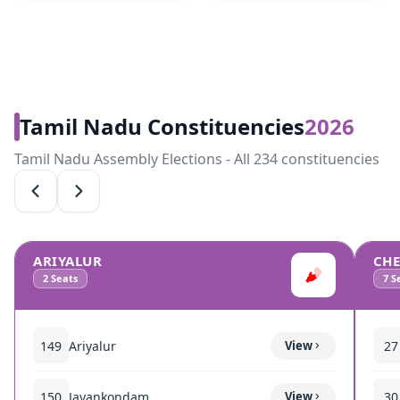
Tamil Nadu Constituencies
2026
Tamil Nadu Assembly Elections - All 234 constituencies
ARIYALUR
CH
2
Seats
7
Se
149
Ariyalur
View
27
150
Jayankondam
View
30