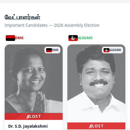
வேட்பாளர்கள்
Important Candidates — 2026 Assembly Election
DMK
AIADMK
DMK
AIADMK
✗
LOST
✗
LOST
Dr. S.D. Jayalakshmi