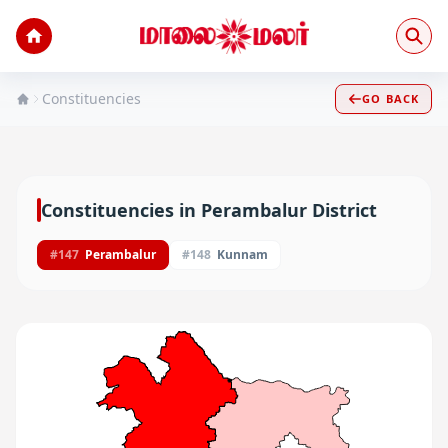
Constituencies
GO BACK
Constituencies in
Perambalur
District
#
147
Perambalur
#
148
Kunnam