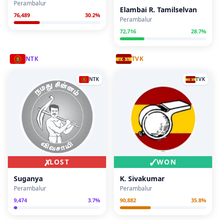
Perambalur
Elambai R. Tamilselvan
76,489
30.2
%
Perambalur
72,716
28.7
%
NTK
TVK
NTK
TVK
✗
✓
LOST
WON
Suganya
K. Sivakumar
Perambalur
Perambalur
9,474
3.7
%
90,882
35.8
%