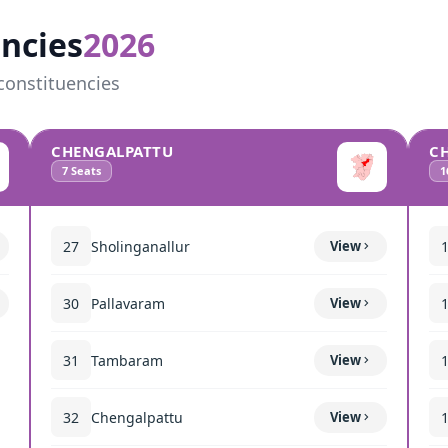
ncies
2026
constituencies
CHENGALPATTU
C
7
Seats
1
27
Sholinganallur
View
30
Pallavaram
View
31
Tambaram
View
32
Chengalpattu
View