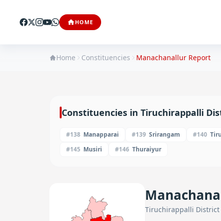
HOME
Home
Constituencies
Manachanallur
Report
Constituencies in
Tiruchirappalli
Dist
#
138
Manapparai
#
139
Srirangam
#
140
Tir
#
145
Musiri
#
146
Thuraiyur
Manachanal
Tiruchirappalli
District 