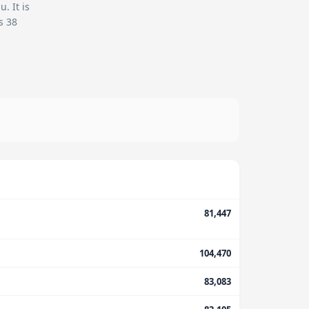
. It is
s 38
81,447
104,470
83,083