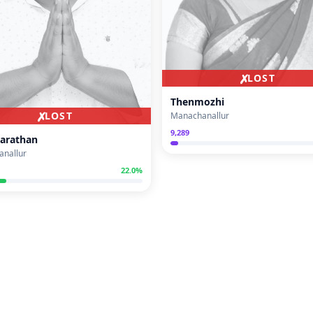
✗
LOST
Thenmozhi
✗
LOST
Manachanallur
9,289
harathan
nallur
22.0
%