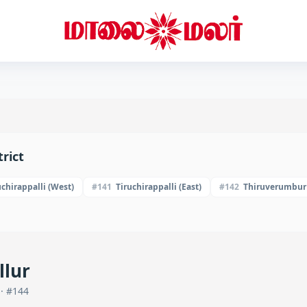
rict
uchirappalli (West)
#
141
Tiruchirappalli (East)
#
142
Thiruverumbur
lur
· #
144