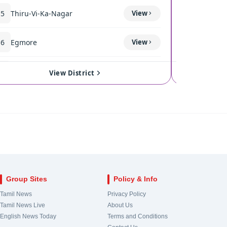
15
Thiru-Vi-Ka-Nagar
View
119
Thond
16
Egmore
View
120
Coimba
17
Royapuram
View
121
Singan
View District
18
Harbour
View
122
Kinath
19
Chepauk-Thiruvallikeni
View
123
Pollach
20
Thousand Lights
View
124
Valpara
Group Sites
Policy & Info
21
Anna Nagar
View
Tamil News
Privacy Policy
Tamil News Live
About Us
22
Virugampakkam
View
English News Today
Terms and Conditions