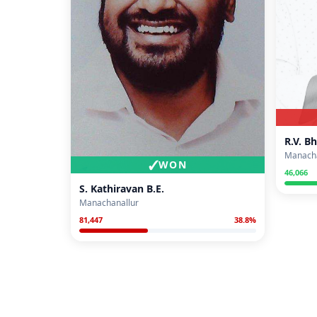
R.V. B
Manacha
✓
WON
46,066
S. Kathiravan B.E.
Manachanallur
81,447
38.8
%