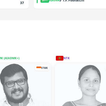
✓
T.P. Poonatchi
2011
AIADMK
37
MK (AIADMK+)
NTK
STMK