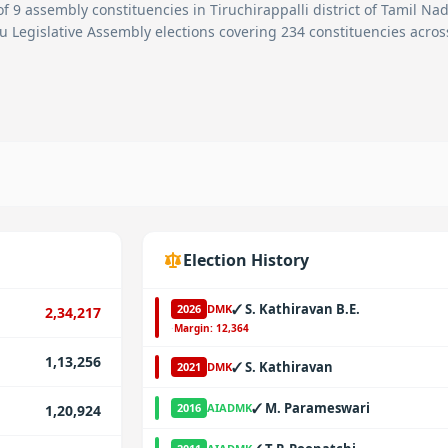
of
9
assembly constituencies in
Tiruchirappalli
district of Tamil Nadu
u Legislative Assembly elections covering 234 constituencies acros
Election History
✓
S. Kathiravan B.E.
2026
DMK
2,34,217
·
Margin:
12,364
1,13,256
✓
S. Kathiravan
2021
DMK
✓
M. Parameswari
2016
AIADMK
1,20,924