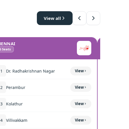
View all
HENNAI
COIMBATO
6
Seats
10
Seats
11
Dr. Radhakrishnan Nagar
View
111
Mettup
12
Perambur
View
116
Sulur
13
Kolathur
View
117
Kavun
14
Villivakkam
View
118
Coimba