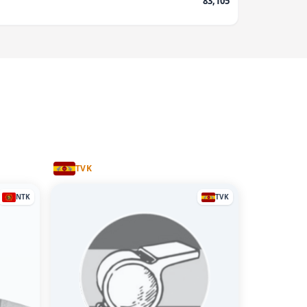
83,105
TVK
NTK
TVK