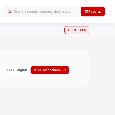
Results
GO BACK
#
143
Lalgudi
#
144
Manachanallur