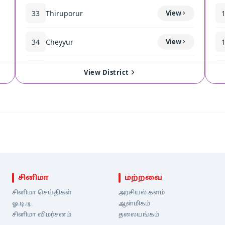
33
Thiruporur
View
34
Cheyyur
View
35
Madurantakam
View
View District
சினிமா
மற்றவை
சினிமா செய்திகள்
அரசியல் களம்
ஓ.டி.டி.
ஆன்மிகம்
சினிமா விமர்சனம்
தலையங்கம்