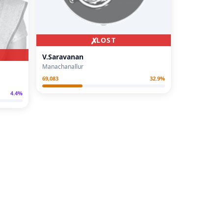
✗
LOST
V.Saravanan
Manachanallur
69,083
32.9
%
4.4
%