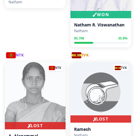
Natham
✓
WON
Natham R. Viswanathan
Natham
85,708
35.8
%
NTK
TVK
NTK
TVK
✗
LOST
✗
LOST
Ramesh
Natham
A. Alagammal