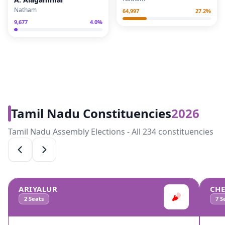
Natham
64,997
27.2
%
9,677
4.0
%
Tamil Nadu Constituencies
2026
Tamil Nadu Assembly Elections - All 234 constituencies
ARIYALUR
CH
2
Seats
7
Se