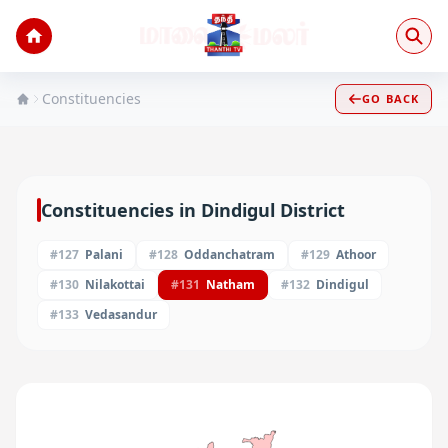
Constituencies
GO BACK
Constituencies in
Dindigul
District
#
127
Palani
#
128
Oddanchatram
#
129
Athoor
#
130
Nilakottai
#
131
Natham
#
132
Dindigul
#
133
Vedasandur