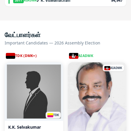
✓
R. Viswanathan
94,947
2011
AIADMK
வேட்பாளர்கள்
Important Candidates — 2026 Assembly Election
TDK (DMK+)
AIADMK
AIADMK
TDK
K.K. Selvakumar