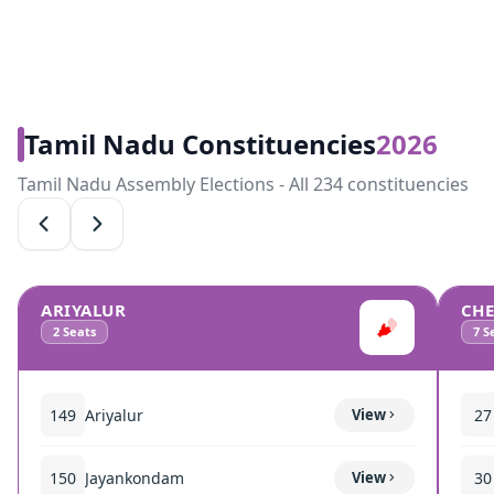
Tamil Nadu Constituencies
2026
Tamil Nadu Assembly Elections - All 234 constituencies
ARIYALUR
CH
2
Seats
7
Se
149
Ariyalur
View
27
150
Jayankondam
View
30