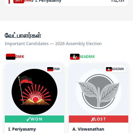
✓
I. Periyasamy
112,751
2011
DMK
வேட்பாளர்கள்
Important Candidates — 2026 Assembly Election
DMK
AIADMK
DMK
AIADMK
✓
✗
WON
LOST
I. Periyasamy
A. Viswanathan