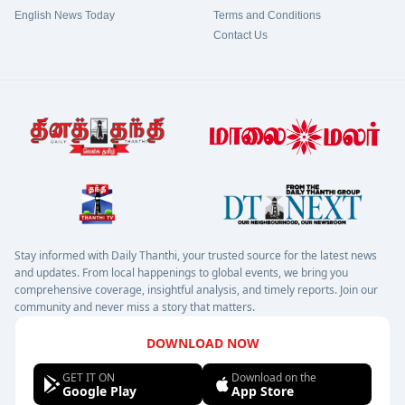
English News Today
Terms and Conditions
Contact Us
Stay informed with Daily Thanthi, your trusted source for the latest news
and updates. From local happenings to global events, we bring you
comprehensive coverage, insightful analysis, and timely reports. Join our
community and never miss a story that matters.
DOWNLOAD NOW
GET IT ON
Download on the
Google Play
App Store