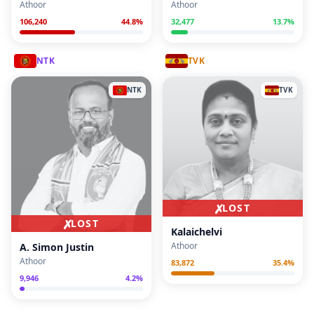
Athoor
Athoor
106,240
44.8
%
32,477
13.7
%
NTK
TVK
NTK
TVK
✗
LOST
✗
LOST
Kalaichelvi
Athoor
A. Simon Justin
Athoor
83,872
35.4
%
9,946
4.2
%