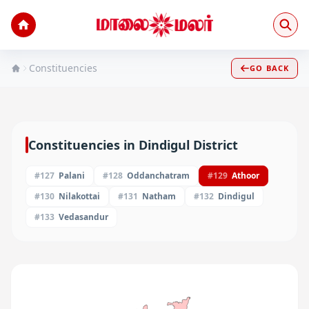
Constituencies
GO BACK
Constituencies in
Dindigul
District
#
127
Palani
#
128
Oddanchatram
#
129
Athoor
#
130
Nilakottai
#
131
Natham
#
132
Dindigul
#
133
Vedasandur