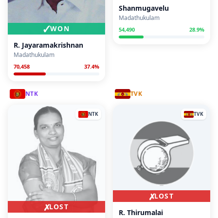
Shanmugavelu
Madathukulam
✓
WON
54,490
28.9
%
R. Jayaramakrishnan
Madathukulam
70,458
37.4
%
NTK
TVK
NTK
TVK
✗
LOST
✗
LOST
R. Thirumalai