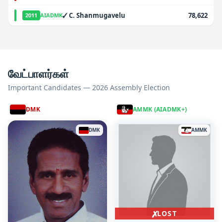
✓
C. Shanmugavelu
78,622
2011
AIADMK
வேட்பாளர்கள்
Important Candidates — 2026 Assembly Election
DMK
AMMK (AIADMK+)
DMK
AMMK
✗
LOST