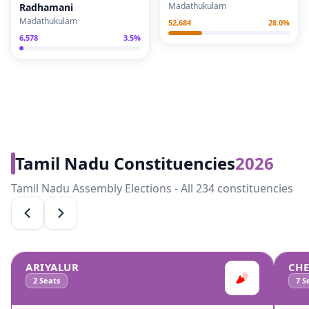
Madathukulam
Radhamani
Madathukulam
52,684
28.0
%
6,578
3.5
%
Tamil Nadu Constituencies
2026
Tamil Nadu Assembly Elections - All 234 constituencies
ARIYALUR
CH
2
Seats
7
Se