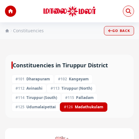
Constituencies
GO BACK
Constituencies in
Tiruppur
District
#
101
Dharapuram
#
102
Kangeyam
#
112
Avinashi
#
113
Tiruppur (North)
#
114
Tiruppur (South)
#
115
Palladam
#
125
Udumalaipettai
#
126
Madathukulam